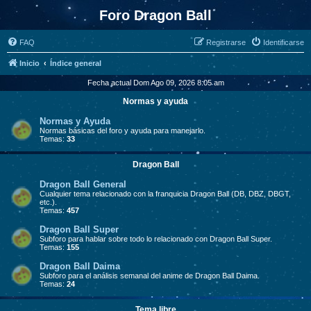
Foro Dragon Ball
FAQ
Registrarse
Identificarse
Inicio
Índice general
Fecha actual Dom Ago 09, 2026 8:05 am
Normas y ayuda
Normas y Ayuda
Normas básicas del foro y ayuda para manejarlo.
Temas:
33
Dragon Ball
Dragon Ball General
Cualquier tema relacionado con la franquicia Dragon Ball (DB, DBZ, DBGT,
etc.).
Temas:
457
Dragon Ball Super
Subforo para hablar sobre todo lo relacionado con Dragon Ball Super.
Temas:
155
Dragon Ball Daima
Subforo para el análisis semanal del anime de Dragon Ball Daima.
Temas:
24
Tema libre