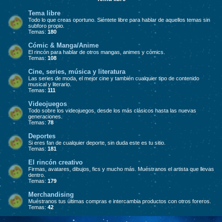
Tema libre
Todo lo que creas oportuno. Siéntete libre para hablar de aquellos temas sin
subforo propio.
Temas:
180
Cómic & Manga/Anime
El rincón para hablar de otros mangas, animes y cómics.
Temas:
108
Cine, series, música y literatura
Las series de moda, el mejor cine y también cualquier tipo de contenido
musical y literario.
Temas:
111
Videojuegos
Todo sobre los videojuegos, desde los más clásicos hasta las nuevas
generaciones.
Temas:
78
Deportes
Si eres fan de cualquier deporte, sin duda este es tu sitio.
Temas:
181
El rincón creativo
Firmas, avatares, dibujos, fics y mucho más. Muéstranos el artista que llevas
dentro.
Temas:
179
Merchandising
Muéstranos tus últimas compras e intercambia productos con otros foreros.
Temas:
42