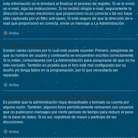
esta información se le brindará al finalizar el proceso de registro. Si se le envió
un e-mail, siga las instrucciones. Si no recibió ningún e-mail, seguramente la
dirección de correo electrónico que proporcionó no es correcta o tal vez haya
sido capturada por un filtro anti-spam. Si está seguro de que la dirección de e-
mail que proporcionó es correcta, envíe un mensaje a La Administración.
Arriba
¿Por qué no puedo identificarme?
Existen varias razones por lo cuál esto puede suceder. Primero, asegúrese de
que su nombre de usuario y contraseña se encuentren escritos correctamente.
Si lo están, comuníquese con La Administración para asegurarse de que no ha
sido excluido. También es posible que el foro esté mal configurado por su
dueño y/o tenga fallos en la programación, por lo que necesitaría ser
reparado.
Arriba
Hace un tiempo me registré, ¡pero ahora no puedo conectarme!
Es posible que la administración haya desactivado o borrado su cuenta por
alguna razón. También, algunos foros periódicamente remueven sus usuarios
que no publicaron mensajes por cierto periodo de tiempo para reducir el peso
de la base de datos. Si es así, registrese de nuevo y participe de las
discuciones.
Arriba