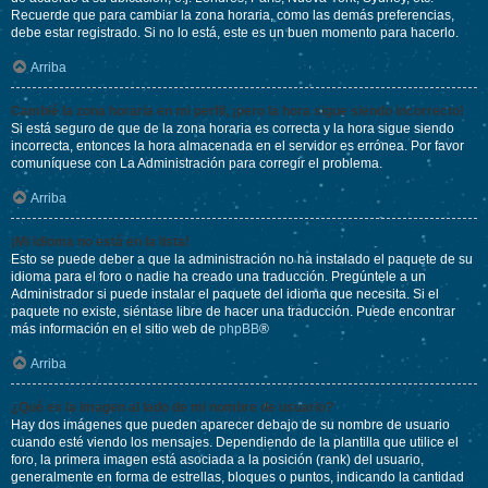
Recuerde que para cambiar la zona horaria, como las demás preferencias,
debe estar registrado. Si no lo está, este es un buen momento para hacerlo.
Arriba
Cambié la zona horaria en mi perfil, ¡pero la hora sigue siendo incorrecto!
Si está seguro de que de la zona horaria es correcta y la hora sigue siendo
incorrecta, entonces la hora almacenada en el servidor es errónea. Por favor
comuníquese con La Administración para corregir el problema.
Arriba
¡Mi idioma no está en la lista!
Esto se puede deber a que la administración no ha instalado el paquete de su
idioma para el foro o nadie ha creado una traducción. Pregúntele a un
Administrador si puede instalar el paquete del idioma que necesita. Si el
paquete no existe, siéntase libre de hacer una traducción. Puede encontrar
más información en el sitio web de
phpBB
®
Arriba
¿Qué es la imagen al lado de mi nombre de usuario?
Hay dos imágenes que pueden aparecer debajo de su nombre de usuario
cuando esté viendo los mensajes. Dependiendo de la plantilla que utilice el
foro, la primera imagen está asociada a la posición (rank) del usuario,
generalmente en forma de estrellas, bloques o puntos, indicando la cantidad