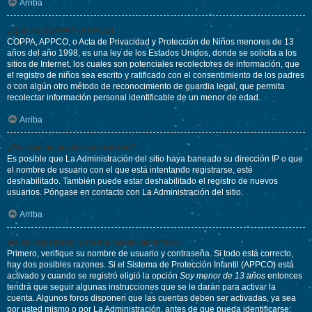
Arriba
¿Qué es COPPA? (APPCO)
COPPA, APPCO, o Acta de Privacidad y Protección de Niños menores de 13
años del año 1998, es una ley de los Estados Unidos, donde se solicita a los
sitios de Internet, los cuales son potenciales recolectores de información, que
el registro de niños sea escrito y ratificado con el consentimiento de los padres
o con algún otro método de reconocimiento de guardia legal, que permita
recolectar información personal identificable de un menor de edad.
Arriba
¿Por qué no puedo registrarme?
Es posible que La Administración del sitio haya baneado su dirección IP o que
el nombre de usuario con el que está intentando registrarse, esté
deshabilitado. También puede estar deshabilitado el registro de nuevos
usuarios. Póngase en contacto con La Administración del sitio.
Arriba
Me he registrado ¡y no me puedo identificar!
Primero, verifique su nombre de usuario y contraseña. Si todo está correcto,
hay dos posibles razones. Si el Sistema de Protección Infantil (APPCO) está
activado y cuando se registró eligió la opción
Soy menor de 13 años
entonces
tendrá que seguir algunas instrucciones que se le darán para activar la
cuenta. Algunos foros disponen que las cuentas deben ser activadas, ya sea
por usted mismo o por La Administración, antes de que pueda identificarse;