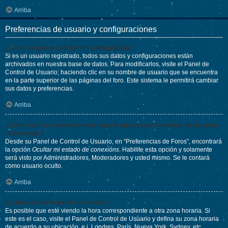
Arriba
Preferencias de usuario y configuraciones
¿Cómo se puede cambiar mi configuración?
Si es un usuario registrado, todos sus datos y configuraciones están
archivados en nuestra base de datos. Para modificarlos, visite el Panel de
Control de Usuario; haciendo clic en su nombre de usuario que se encuentra
en la parte superior de las páginas del foro. Este sistema le permitirá cambiar
sus datos y preferencias.
Arriba
¿Cómo evito que mi nombre de usuario aparezca en las listas de usuarios
conectados?
Desde su Panel de Control de Usuario, en “Preferencias de Foros”, encontrará
la opción
Ocultar mi estado de conexións
. Habilite esta opción y solamente
será visto por Administradores, Moderadores y usted mismo. Se le contará
como usuario oculto.
Arriba
¡La hora en los foros no es correcta!
Es posible que esté viendo la hora correspondiente a otra zona horaria. Si
este es el caso, visite el Panel de Control de Usuario y defina su zona horaria
de acuerdo a su ubicación, e.j. Londres, París, Nueva York, Sydney, etc.