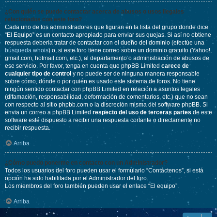
¿Con quién se puede contactar acerca de abusos o usos ilegales
relacionados con este foro?
Cada uno de los administradores que figuran en la lista del grupo donde dice
“El Equipo” es un contacto apropiado para enviar sus quejas. Si así no obtiene
respuesta debería tratar de contactar con el dueño del dominio (efectúe una
búsqueda whois
) o, si este foro tiene correo sobre un dominio gratuito (Yahoo!,
gmail.com, hotmail.com, etc.), al departamento o administración de abusos de
ese servicio. Por favor, tenga en cuenta que phpBB Limited
carece de
cualquier tipo de control
y no puede ser de ninguna manera responsable
sobre cómo, dónde o por quién es usado este sistema de foros. No tiene
ningún sentido contactar con phpBB Limited en relación a asuntos legales
(difamación, responsabilidad, deformación de comentarios, etc.) que no sean
con respecto al sitio phpbb.com o la discreción misma del software phpBB. Si
envia un correo a phpBB Limited
respecto del uso de terceras partes
de este
software esté dispuesto a recibir una respuesta cortante o directamente no
recibir respuesta.
Arriba
¿Cómo puedo ponerme en contacto con un Administrador?
Todos los usuarios del foro pueden usar el formulario “Contáctenos”, si está
opción ha sido habilitada por el Administrador del foro.
Los miembros del foro también pueden usar el enlace “El equipo”.
Arriba