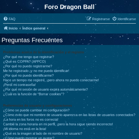
Foro Dragon Ball
FAQ
Registrarse
Identificarse
Inicio
Índice general
Preguntas Frecuentes
Problemas acerca de la identificación y el registro
¿Por qué me tengo que registrar?
¿Qué es COPPA? (APPCO)
¿Por qué no puedo registrarme?
Me he registrado ¡y no me puedo identificar!
¿Por qué no puedo identificarme?
Hace un tiempo me registré, ¡pero ahora no puedo conectarme!
¡Perdí mi contraseña!
¿Por qué mi sesión de usuario expira automáticamente?
¿Cuál es la función de “Borrar cookies”?
Preferencias de usuario y configuraciones
¿Cómo se puede cambiar mi configuración?
¿Cómo evito que mi nombre de usuario aparezca en las listas de usuarios conectados?
¡La hora en los foros no es correcta!
Cambié la zona horaria en mi perfil, ¡pero la hora sigue siendo incorrecto!
¡Mi idioma no está en la lista!
¿Qué es la imagen al lado de mi nombre de usuario?
¿Cómo puedo mostrar un avatar?