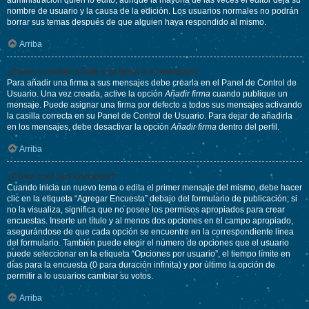
administración quién lo editó, aunque la mayoría de las veces el editor deja su
nombre de usuario y la causa de la edición. Los usuarios normales no podrán
borrar sus temas después de que alguien haya respondido al mismo.
Arriba
¿Cómo se puede añadir una firma a mi mensaje?
Para añadir una firma a sus mensajes debe crearla en el Panel de Control de
Usuario. Una vez creada, active la opción
Añadir firma
cuando publique un
mensaje. Puede asignar una firma por defecto a todos sus mensajes activando
la casilla correcta en su Panel de Control de Usuario. Para dejar de añadirla
en los mensajes, debe desactivar la opción
Añadir firma
dentro del perfil.
Arriba
¿Cómo creo una encuesta?
Cuando inicia un nuevo tema o edita el primer mensaje del mismo, debe hacer
clic en la etiqueta “Agregar Encuesta” debajo del formulario de publicación; si
no la visualiza, significa que no posee los permisos apropiados para crear
encuestas. Inserte un título y al menos dos opciones en el campo apropiado,
asegurándose de que cada opción se encuentre en la correspondiente línea
del formulario. También puede elegir el número de opciones que el usuario
puede seleccionar en la etiqueta “Opciones por usuario”, el tiempo límite en
días para la encuesta (0 para duración infinita) y por último la opción de
permitir a lo usuarios cambiar su votos.
Arriba