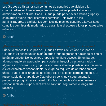
¿Qué son los Grupos de Usuarios?
Los Grupos de Usuarios son conjuntos de usuarios que dividen a la
comunidad en sectores manejables con los cuales puede trabajar los
administradores del foro. Cada usuario puede pertenecer a varios grupos y
cada grupo puede tener diferentes permisos. Esto ayuda, a los
administradores, a cambiar los permisos de muchos usuarios a la vez, tales
como los permisos de moderador, o garantizar el acceso a foros privados a los
usuarios.
Arriba
¿Donde están los Grupos de Usuarios y como me puedo unir a ellos?
Puede ver todos los Grupos de usuarios a través del enlace “Grupos de
Usuarios”. Si desea unirse a algún grupo, puede proceder haciendo clic en el
botón apropiado. No todos los grupos tienen libre acceso. Sin embargo,
algunos requieren aprobación para poder unirse, otros están cerrados y
algunos son ocultos. Si el grupo se encuentra abierto, puede unirse haciendo
clic en el botón correspondiente. Si el grupo requiere de aprobación para
unirse, puede solicitar unirse haciendo clic en el botón correspondiente. El
responsable del grupo deberá aprobar su solicitud y seguramente le
preguntará por qué desea hacerlo. Por favor no moleste continuamente al
Responsable de Grupo si rechaza su solicitud; seguramente tenga sus
razones.
Arriba
¿Cómo me convierto en Responsable del Grupo?