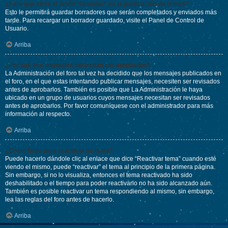
¿Para qué sirve el botón “Guardar” en la publicación de temas?
Esto le permitirá guardar borradores que serán completados y enviados más
tarde. Para recargar un borrador guardado, visite el Panel de Control de
Usuario.
Arriba
¿Por qué mis mensajes necesitan ser aprobados?
La Administración del foro tal vez ha decidido que los mensajes publicados en
el foro, en el que estas intentando publicar mensajes, necesiten ser revisados
antes de aprobarlos. También es posible que La Administración le haya
ubicado en un grupo de usuarios cuyos mensajes necesitan ser revisados
antes de aprobarlos. Por favor comuníquese con el administrador para más
información al respecto.
Arriba
¿Cómo hago para reactivar un tema?
Puede hacerlo dándole clic al enlace que dice “Reactivar tema” cuando esté
viendo el mismo, puede “reactivar” el tema al principio de la primera página.
Sin embargo, si no lo visualiza, entonces el tema reactivado ha sido
deshabilitado o el tiempo para poder reactivarlo no ha sido alcanzado aún.
También es posible reactivar un tema respondiendo al mismo, sin embargo,
lea las reglas del foro antes de hacerlo.
Arriba