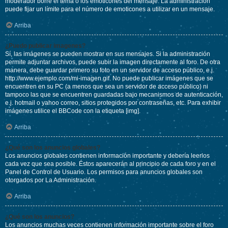
moderador borre el tema o los emoticones del mensaje. La administración
puede fijar un límite para el número de emoticones a utilizar en un mensaje.
Arriba
¿Puedo publicar imagenes?
Sí, las imágenes se pueden mostrar en sus mensajes. Si la administración
permite adjuntar archivos, puede subir la imagen directamente al foro. De otra
manera, debe guardar primero su foto en un servidor de acceso público, e.j.
http://www.ejemplo.com/mi-imagen.gif. No puede publicar imágenes que se
encuentren en su PC (a menos que sea un servidor de acceso público) ni
tampoco las que se encuentren guardadas bajo mecanismos de autenticación,
e.j. hotmail o yahoo correo, sitios protegidos por contraseñas, etc. Para exhibir
imágenes utilice el BBCode con la etiqueta [img].
Arriba
¿Qué son los anuncios globales?
Los anuncios globales contienen información importante y debería leerlos
cada vez que sea posible. Éstos aparecerán al principio de cada foro y en el
Panel de Control de Usuario. Los permisos para anuncios globales son
otorgados por La Administración.
Arriba
¿Qué son los anuncios?
Los anuncios muchas veces contienen información importante sobre el foro