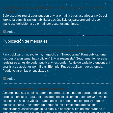
Cuando hago clic sobre el enlace de e-mail de un usuario, ¡me pide que me
registre!
Solo usuarios registrados pueden enviar e-mail a otros usuarios a través del
foro, si la administración habilita la opción. Esto es para prevenir el uso
malicioso del sistema de e-mail por usuarios anónimos.
Arriba
Publicación de mensajes
¿Cómo puedo crear un nuevo tema o enviar una respuesta?
Para publicar un nuevo tema, haga clic en “Nuevo tema”. Para publicar una
respuesta a un tema, haga clic en “Enviar respuesta”. Seguramente necesite
registrarse antes de poder publicar y responder. Abajo de cada foro encontrará
una lista de acciones permitidas. Ejemplo: Puede publicar nuevos temas,
Puede votar en las encuestas, etc.
Arriba
¿Cómo se puede editar o borrar un mensaje?
A menos que sea administrador o moderador, solo puede borrar o editar sus
propios mensajes. Para editarlos debe hacer clic en en botón
editar
(a veces
esta opción solo es válida durante un cierto periodo de tiempo). Si alguien
editase su tema, encontrará un pequeño texto indicando que ha sido
modificado y las veces que lo ha sido. No aparece si fue un moderador o la