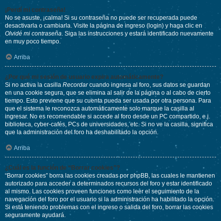
¡Perdí mi contraseña!
No se asuste, ¡calma! Si su contraseña no puede ser recuperada puede
desactivarla o cambiarla. Visite la página de ingreso (login) y haga clic en
Olvidé mi contraseña
. Siga las instrucciones y estará identificado nuevamente
en muy poco tiempo.
Arriba
¿Por qué mi sesión de usuario expira automáticamente?
Si no activa la casilla
Recordar
cuando ingresa al foro, sus datos se guardan
en una cookie segura, que se elimina al salir de la página o al cabo de cierto
tiempo. Esto previene que su cuenta pueda ser usada por otra persona. Para
que el sistema le reconozca automáticamente solo marque la casilla al
ingresar. No es recomendable si accede al foro desde un PC compartido, e.j.
biblioteca, cyber-cafés, PCs de universidades, etc. Si no ve la casilla, significa
que la administración del foro ha deshabilitado la opción.
Arriba
¿Cuál es la función de “Borrar cookies”?
“Borrar cookies” borra las cookies creadas por phpBB, las cuales le mantienen
autorizado para acceder a determinados recursos del foro y estar identificado
al mismo. Las cookies proveen funciones como leer el seguimiento de la
navegación del foro por el usuario si la administración ha habilitado la opción.
Si está teniendo problemas con el ingreso o salida del foro, borrar las cookies
seguramente ayudará.