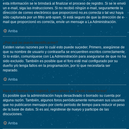
esta información se le brindará al finalizar el proceso de registro. Si se le envió
un e-mail, siga las instrucciones. Si no recibió ningún e-mail, seguramente la
dirección de correo electrónico que proporcionó no es correcta o tal vez haya
sido capturada por un filtro anti-spam. Si está seguro de que la dirección de e-
mail que proporcionó es correcta, envíe un mensaje a La Administración.
Arriba
¿Por qué no puedo identificarme?
Existen varias razones por lo cuál esto puede suceder. Primero, asegúrese de
que su nombre de usuario y contraseña se encuentren escritos correctamente.
Si lo están, comuníquese con La Administración para asegurarse de que no ha
sido excluido. También es posible que el foro esté mal configurado por su
dueño y/o tenga fallos en la programación, por lo que necesitaría ser
reparado.
Arriba
Hace un tiempo me registré, ¡pero ahora no puedo conectarme!
Es posible que la administración haya desactivado o borrado su cuenta por
alguna razón. También, algunos foros periódicamente remueven sus usuarios
que no publicaron mensajes por cierto periodo de tiempo para reducir el peso
de la base de datos. Si es así, registrese de nuevo y participe de las
discuciones.
Arriba