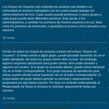
¿Qué son los Grupos de Usuarios?
Los Grupos de Usuarios son conjuntos de usuarios que dividen a la
comunidad en sectores manejables con los cuales puede trabajar los
administradores del foro. Cada usuario puede pertenecer a varios grupos y
cada grupo puede tener diferentes permisos. Esto ayuda, a los
administradores, a cambiar los permisos de muchos usuarios a la vez, tales
como los permisos de moderador, o garantizar el acceso a foros privados a los
usuarios.
Arriba
¿Donde están los Grupos de Usuarios y como me puedo unir a ellos?
Puede ver todos los Grupos de usuarios a través del enlace “Grupos de
Usuarios”. Si desea unirse a algún grupo, puede proceder haciendo clic en el
botón apropiado. No todos los grupos tienen libre acceso. Sin embargo,
algunos requieren aprobación para poder unirse, otros están cerrados y
algunos son ocultos. Si el grupo se encuentra abierto, puede unirse haciendo
clic en el botón correspondiente. Si el grupo requiere de aprobación para
unirse, puede solicitar unirse haciendo clic en el botón correspondiente. El
responsable del grupo deberá aprobar su solicitud y seguramente le
preguntará por qué desea hacerlo. Por favor no moleste continuamente al
Responsable de Grupo si rechaza su solicitud; seguramente tenga sus
razones.
Arriba
¿Cómo me convierto en Responsable del Grupo?