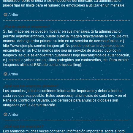
moderador borre el tema o los emoticones del mensaje. La administración
puede fijar un límite para el número de emoticones a utilizar en un mensaje.
Arriba
¿Puedo publicar imagenes?
Sí, las imágenes se pueden mostrar en sus mensajes. Si la administración
permite adjuntar archivos, puede subir la imagen directamente al foro. De otra
manera, debe guardar primero su foto en un servidor de acceso público, e.j.
http://www.ejemplo.com/mi-imagen.gif. No puede publicar imágenes que se
encuentren en su PC (a menos que sea un servidor de acceso público) ni
tampoco las que se encuentren guardadas bajo mecanismos de autenticación,
e.j. hotmail o yahoo correo, sitios protegidos por contraseñas, etc. Para exhibir
imágenes utilice el BBCode con la etiqueta [img].
Arriba
¿Qué son los anuncios globales?
Los anuncios globales contienen información importante y debería leerlos
cada vez que sea posible. Éstos aparecerán al principio de cada foro y en el
Panel de Control de Usuario. Los permisos para anuncios globales son
otorgados por La Administración.
Arriba
¿Qué son los anuncios?
Los anuncios muchas veces contienen información importante sobre el foro