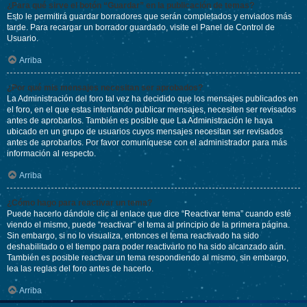
¿Para qué sirve el botón “Guardar” en la publicación de temas?
Esto le permitirá guardar borradores que serán completados y enviados más
tarde. Para recargar un borrador guardado, visite el Panel de Control de
Usuario.
Arriba
¿Por qué mis mensajes necesitan ser aprobados?
La Administración del foro tal vez ha decidido que los mensajes publicados en
el foro, en el que estas intentando publicar mensajes, necesiten ser revisados
antes de aprobarlos. También es posible que La Administración le haya
ubicado en un grupo de usuarios cuyos mensajes necesitan ser revisados
antes de aprobarlos. Por favor comuníquese con el administrador para más
información al respecto.
Arriba
¿Cómo hago para reactivar un tema?
Puede hacerlo dándole clic al enlace que dice “Reactivar tema” cuando esté
viendo el mismo, puede “reactivar” el tema al principio de la primera página.
Sin embargo, si no lo visualiza, entonces el tema reactivado ha sido
deshabilitado o el tiempo para poder reactivarlo no ha sido alcanzado aún.
También es posible reactivar un tema respondiendo al mismo, sin embargo,
lea las reglas del foro antes de hacerlo.
Arriba