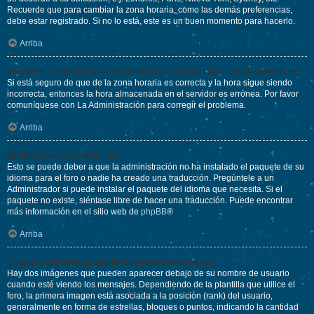
Recuerde que para cambiar la zona horaria, como las demás preferencias,
debe estar registrado. Si no lo está, este es un buen momento para hacerlo.
Arriba
Cambié la zona horaria en mi perfil, ¡pero la hora sigue siendo incorrecto!
Si está seguro de que de la zona horaria es correcta y la hora sigue siendo
incorrecta, entonces la hora almacenada en el servidor es errónea. Por favor
comuníquese con La Administración para corregir el problema.
Arriba
¡Mi idioma no está en la lista!
Esto se puede deber a que la administración no ha instalado el paquete de su
idioma para el foro o nadie ha creado una traducción. Pregúntele a un
Administrador si puede instalar el paquete del idioma que necesita. Si el
paquete no existe, siéntase libre de hacer una traducción. Puede encontrar
más información en el sitio web de
phpBB
®
Arriba
¿Qué es la imagen al lado de mi nombre de usuario?
Hay dos imágenes que pueden aparecer debajo de su nombre de usuario
cuando esté viendo los mensajes. Dependiendo de la plantilla que utilice el
foro, la primera imagen está asociada a la posición (rank) del usuario,
generalmente en forma de estrellas, bloques o puntos, indicando la cantidad