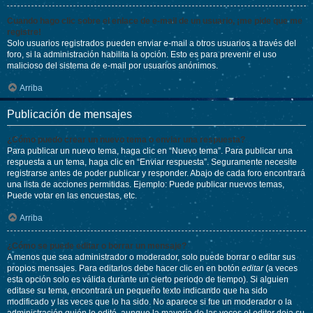
Cuando hago clic sobre el enlace de e-mail de un usuario, ¡me pide que me
registre!
Solo usuarios registrados pueden enviar e-mail a otros usuarios a través del
foro, si la administración habilita la opción. Esto es para prevenir el uso
malicioso del sistema de e-mail por usuarios anónimos.
Arriba
Publicación de mensajes
¿Cómo puedo crear un nuevo tema o enviar una respuesta?
Para publicar un nuevo tema, haga clic en “Nuevo tema”. Para publicar una
respuesta a un tema, haga clic en “Enviar respuesta”. Seguramente necesite
registrarse antes de poder publicar y responder. Abajo de cada foro encontrará
una lista de acciones permitidas. Ejemplo: Puede publicar nuevos temas,
Puede votar en las encuestas, etc.
Arriba
¿Cómo se puede editar o borrar un mensaje?
A menos que sea administrador o moderador, solo puede borrar o editar sus
propios mensajes. Para editarlos debe hacer clic en en botón
editar
(a veces
esta opción solo es válida durante un cierto periodo de tiempo). Si alguien
editase su tema, encontrará un pequeño texto indicando que ha sido
modificado y las veces que lo ha sido. No aparece si fue un moderador o la