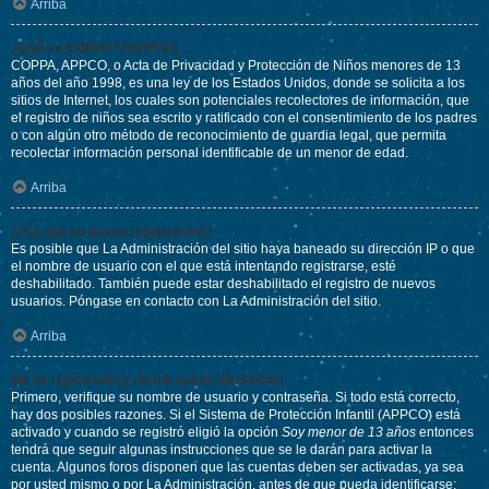
Arriba
¿Qué es COPPA? (APPCO)
COPPA, APPCO, o Acta de Privacidad y Protección de Niños menores de 13
años del año 1998, es una ley de los Estados Unidos, donde se solicita a los
sitios de Internet, los cuales son potenciales recolectores de información, que
el registro de niños sea escrito y ratificado con el consentimiento de los padres
o con algún otro método de reconocimiento de guardia legal, que permita
recolectar información personal identificable de un menor de edad.
Arriba
¿Por qué no puedo registrarme?
Es posible que La Administración del sitio haya baneado su dirección IP o que
el nombre de usuario con el que está intentando registrarse, esté
deshabilitado. También puede estar deshabilitado el registro de nuevos
usuarios. Póngase en contacto con La Administración del sitio.
Arriba
Me he registrado ¡y no me puedo identificar!
Primero, verifique su nombre de usuario y contraseña. Si todo está correcto,
hay dos posibles razones. Si el Sistema de Protección Infantil (APPCO) está
activado y cuando se registró eligió la opción
Soy menor de 13 años
entonces
tendrá que seguir algunas instrucciones que se le darán para activar la
cuenta. Algunos foros disponen que las cuentas deben ser activadas, ya sea
por usted mismo o por La Administración, antes de que pueda identificarse;