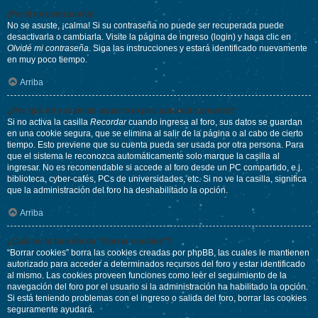
¡Perdí mi contraseña!
No se asuste, ¡calma! Si su contraseña no puede ser recuperada puede
desactivarla o cambiarla. Visite la página de ingreso (login) y haga clic en
Olvidé mi contraseña
. Siga las instrucciones y estará identificado nuevamente
en muy poco tiempo.
Arriba
¿Por qué mi sesión de usuario expira automáticamente?
Si no activa la casilla
Recordar
cuando ingresa al foro, sus datos se guardan
en una cookie segura, que se elimina al salir de la página o al cabo de cierto
tiempo. Esto previene que su cuenta pueda ser usada por otra persona. Para
que el sistema le reconozca automáticamente solo marque la casilla al
ingresar. No es recomendable si accede al foro desde un PC compartido, e.j.
biblioteca, cyber-cafés, PCs de universidades, etc. Si no ve la casilla, significa
que la administración del foro ha deshabilitado la opción.
Arriba
¿Cuál es la función de “Borrar cookies”?
“Borrar cookies” borra las cookies creadas por phpBB, las cuales le mantienen
autorizado para acceder a determinados recursos del foro y estar identificado
al mismo. Las cookies proveen funciones como leer el seguimiento de la
navegación del foro por el usuario si la administración ha habilitado la opción.
Si está teniendo problemas con el ingreso o salida del foro, borrar las cookies
seguramente ayudará.