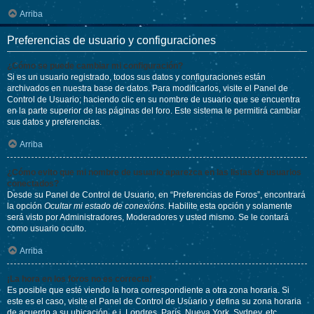
Arriba
Preferencias de usuario y configuraciones
¿Cómo se puede cambiar mi configuración?
Si es un usuario registrado, todos sus datos y configuraciones están
archivados en nuestra base de datos. Para modificarlos, visite el Panel de
Control de Usuario; haciendo clic en su nombre de usuario que se encuentra
en la parte superior de las páginas del foro. Este sistema le permitirá cambiar
sus datos y preferencias.
Arriba
¿Cómo evito que mi nombre de usuario aparezca en las listas de usuarios
conectados?
Desde su Panel de Control de Usuario, en “Preferencias de Foros”, encontrará
la opción
Ocultar mi estado de conexións
. Habilite esta opción y solamente
será visto por Administradores, Moderadores y usted mismo. Se le contará
como usuario oculto.
Arriba
¡La hora en los foros no es correcta!
Es posible que esté viendo la hora correspondiente a otra zona horaria. Si
este es el caso, visite el Panel de Control de Usuario y defina su zona horaria
de acuerdo a su ubicación, e.j. Londres, París, Nueva York, Sydney, etc.