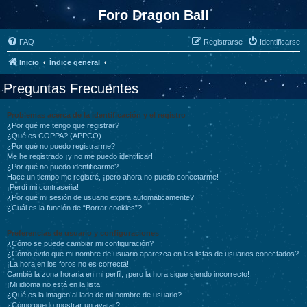
Foro Dragon Ball
FAQ
Registrarse
Identificarse
Inicio
Índice general
Preguntas Frecuentes
Problemas acerca de la identificación y el registro
¿Por qué me tengo que registrar?
¿Qué es COPPA? (APPCO)
¿Por qué no puedo registrarme?
Me he registrado ¡y no me puedo identificar!
¿Por qué no puedo identificarme?
Hace un tiempo me registré, ¡pero ahora no puedo conectarme!
¡Perdí mi contraseña!
¿Por qué mi sesión de usuario expira automáticamente?
¿Cuál es la función de “Borrar cookies”?
Preferencias de usuario y configuraciones
¿Cómo se puede cambiar mi configuración?
¿Cómo evito que mi nombre de usuario aparezca en las listas de usuarios conectados?
¡La hora en los foros no es correcta!
Cambié la zona horaria en mi perfil, ¡pero la hora sigue siendo incorrecto!
¡Mi idioma no está en la lista!
¿Qué es la imagen al lado de mi nombre de usuario?
¿Cómo puedo mostrar un avatar?