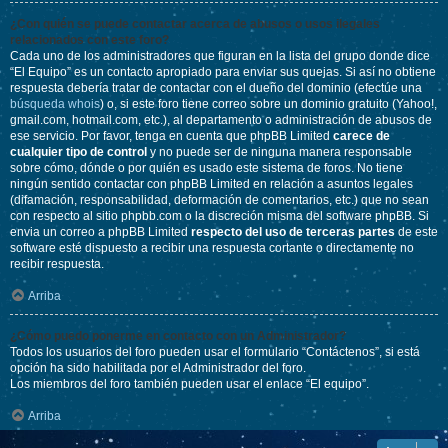
¿Con quién se puede contactar acerca de abusos o usos ilegales
relacionados con este foro?
Cada uno de los administradores que figuran en la lista del grupo donde dice
“El Equipo” es un contacto apropiado para enviar sus quejas. Si así no obtiene
respuesta debería tratar de contactar con el dueño del dominio (efectúe una
búsqueda whois
) o, si este foro tiene correo sobre un dominio gratuito (Yahoo!,
gmail.com, hotmail.com, etc.), al departamento o administración de abusos de
ese servicio. Por favor, tenga en cuenta que phpBB Limited
carece de
cualquier tipo de control
y no puede ser de ninguna manera responsable
sobre cómo, dónde o por quién es usado este sistema de foros. No tiene
ningún sentido contactar con phpBB Limited en relación a asuntos legales
(difamación, responsabilidad, deformación de comentarios, etc.) que no sean
con respecto al sitio phpbb.com o la discreción misma del software phpBB. Si
envia un correo a phpBB Limited
respecto del uso de terceras partes
de este
software esté dispuesto a recibir una respuesta cortante o directamente no
recibir respuesta.
Arriba
¿Cómo puedo ponerme en contacto con un Administrador?
Todos los usuarios del foro pueden usar el formulario “Contáctenos”, si está
opción ha sido habilitada por el Administrador del foro.
Los miembros del foro también pueden usar el enlace “El equipo”.
Arriba