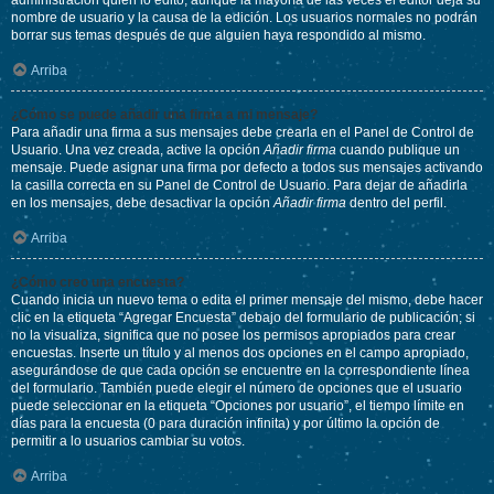
administración quién lo editó, aunque la mayoría de las veces el editor deja su
nombre de usuario y la causa de la edición. Los usuarios normales no podrán
borrar sus temas después de que alguien haya respondido al mismo.
Arriba
¿Cómo se puede añadir una firma a mi mensaje?
Para añadir una firma a sus mensajes debe crearla en el Panel de Control de
Usuario. Una vez creada, active la opción
Añadir firma
cuando publique un
mensaje. Puede asignar una firma por defecto a todos sus mensajes activando
la casilla correcta en su Panel de Control de Usuario. Para dejar de añadirla
en los mensajes, debe desactivar la opción
Añadir firma
dentro del perfil.
Arriba
¿Cómo creo una encuesta?
Cuando inicia un nuevo tema o edita el primer mensaje del mismo, debe hacer
clic en la etiqueta “Agregar Encuesta” debajo del formulario de publicación; si
no la visualiza, significa que no posee los permisos apropiados para crear
encuestas. Inserte un título y al menos dos opciones en el campo apropiado,
asegurándose de que cada opción se encuentre en la correspondiente línea
del formulario. También puede elegir el número de opciones que el usuario
puede seleccionar en la etiqueta “Opciones por usuario”, el tiempo límite en
días para la encuesta (0 para duración infinita) y por último la opción de
permitir a lo usuarios cambiar su votos.
Arriba