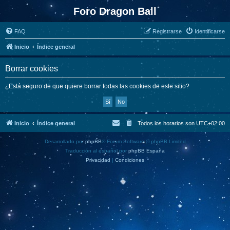
Foro Dragon Ball
FAQ
Registrarse
Identificarse
Inicio
Índice general
Borrar cookies
¿Está seguro de que quiere borrar todas las cookies de este sitio?
Inicio
Índice general
Todos los horarios son
UTC+02:00
Desarrollado por
phpBB
® Forum Software © phpBB Limited
Traducción al español por
phpBB España
Privacidad
|
Condiciones