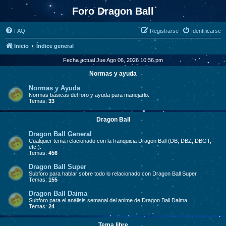
Foro Dragon Ball
FAQ
Registrarse
Identificarse
Inicio
Índice general
Fecha actual Jue Ago 06, 2026 10:36 pm
Normas y ayuda
Normas y Ayuda
Normas básicas del foro y ayuda para manejarlo.
Temas:
33
Dragon Ball
Dragon Ball General
Cualquier tema relacionado con la franquicia Dragon Ball (DB, DBZ, DBGT,
etc.).
Temas:
456
Dragon Ball Super
Subforo para hablar sobre todo lo relacionado con Dragon Ball Super.
Temas:
155
Dragon Ball Daima
Subforo para el análisis semanal del anime de Dragon Ball Daima.
Temas:
24
Tema libre