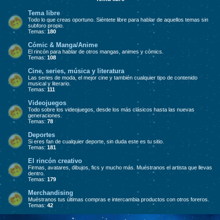
Tema libre
Todo lo que creas oportuno. Siéntete libre para hablar de aquellos temas sin
subforo propio.
Temas:
180
Cómic & Manga/Anime
El rincón para hablar de otros mangas, animes y cómics.
Temas:
108
Cine, series, música y literatura
Las series de moda, el mejor cine y también cualquier tipo de contenido
musical y literario.
Temas:
111
Videojuegos
Todo sobre los videojuegos, desde los más clásicos hasta las nuevas
generaciones.
Temas:
78
Deportes
Si eres fan de cualquier deporte, sin duda este es tu sitio.
Temas:
181
El rincón creativo
Firmas, avatares, dibujos, fics y mucho más. Muéstranos el artista que llevas
dentro.
Temas:
179
Merchandising
Muéstranos tus últimas compras e intercambia productos con otros foreros.
Temas:
42