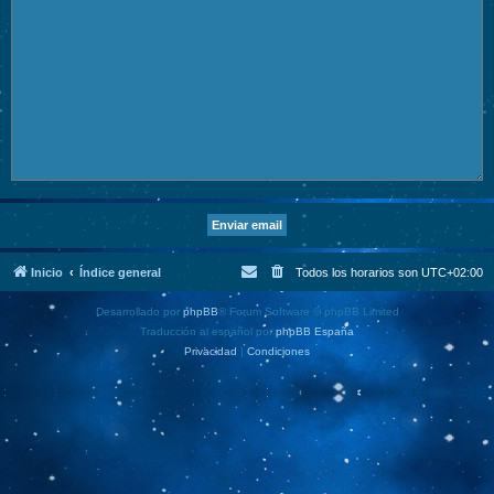
Inicio
Índice general
Todos los horarios son
UTC+02:00
Desarrollado por
phpBB
® Forum Software © phpBB Limited
Traducción al español por
phpBB España
Privacidad
|
Condiciones