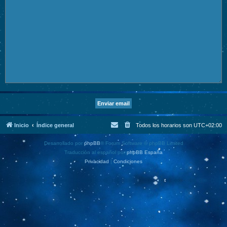
Inicio
Índice general
Todos los horarios son
UTC+02:00
Desarrollado por
phpBB
® Forum Software © phpBB Limited
Traducción al español por
phpBB España
Privacidad
|
Condiciones