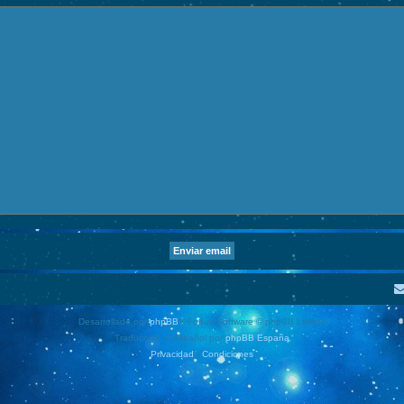
Desarrollado por
phpBB
® Forum Software © phpBB Limited
Traducción al español por
phpBB España
Privacidad
|
Condiciones