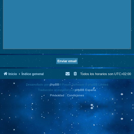
Inicio
Índice general
Todos los horarios son
UTC+02:00
Desarrollado por
phpBB
® Forum Software © phpBB Limited
Traducción al español por
phpBB España
Privacidad
|
Condiciones