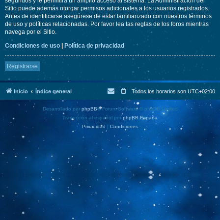
segundos y le permitirá un amplio acceso al sistema. La Administración del
Sitio puede además otorgar permisos adicionales a los usuarios registrados.
Antes de identificarse asegúrese de estar familiarizado con nuestros términos
de uso y políticas relacionadas. Por favor lea las reglas de los foros mientras
navega por el Sitio.
Condiciones de uso
|
Política de privacidad
Registrarse
Inicio
Índice general
Todos los horarios son
UTC+02:00
Desarrollado por
phpBB
® Forum Software © phpBB Limited
Traducción al español por
phpBB España
Privacidad
|
Condiciones