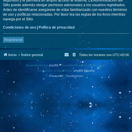
segundos y le permitirá un amplio acceso al sistema. La Administración del
Sitio puede además otorgar permisos adicionales a los usuarios registrados.
Antes de identificarse asegúrese de estar familiarizado con nuestros términos
de uso y políticas relacionadas. Por favor lea las reglas de los foros mientras
navega por el Sitio.
Condiciones de uso
|
Política de privacidad
Registrarse
Inicio
Índice general
Todos los horarios son
UTC+02:00
Desarrollado por
phpBB
® Forum Software © phpBB Limited
Traducción al español por
phpBB España
Privacidad
|
Condiciones