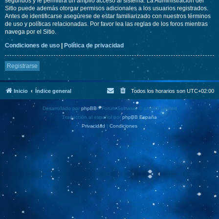
segundos y le permitirá un amplio acceso al sistema. La Administración del
Sitio puede además otorgar permisos adicionales a los usuarios registrados.
Antes de identificarse asegúrese de estar familiarizado con nuestros términos
de uso y políticas relacionadas. Por favor lea las reglas de los foros mientras
navega por el Sitio.
Condiciones de uso
|
Política de privacidad
Registrarse
Inicio
Índice general
Todos los horarios son
UTC+02:00
Desarrollado por
phpBB
® Forum Software © phpBB Limited
Traducción al español por
phpBB España
Privacidad
|
Condiciones