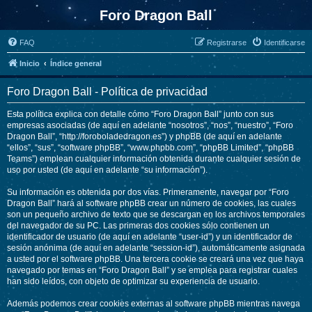
Foro Dragon Ball
FAQ
Registrarse
Identificarse
Inicio
Índice general
Foro Dragon Ball - Política de privacidad
Esta política explica con detalle cómo “Foro Dragon Ball” junto con sus
empresas asociadas (de aquí en adelante “nosotros”, “nos”, “nuestro”, “Foro
Dragon Ball”, “http://foroboladedragon.es”) y phpBB (de aquí en adelante
“ellos”, “sus”, “software phpBB”, “www.phpbb.com”, “phpBB Limited”, “phpBB
Teams”) emplean cualquier información obtenida durante cualquier sesión de
uso por usted (de aquí en adelante “su información”).
Su información es obtenida por dos vías. Primeramente, navegar por “Foro
Dragon Ball” hará al software phpBB crear un número de cookies, las cuales
son un pequeño archivo de texto que se descargan en los archivos temporales
del navegador de su PC. Las primeras dos cookies sólo contienen un
identificador de usuario (de aquí en adelante “user-id”) y un identificador de
sesión anónima (de aquí en adelante “session-id”), automáticamente asignada
a usted por el software phpBB. Una tercera cookie se creará una vez que haya
navegado por temas en “Foro Dragon Ball” y se emplea para registrar cuales
han sido leídos, con objeto de optimizar su experiencia de usuario.
Además podemos crear cookies externas al software phpBB mientras navega