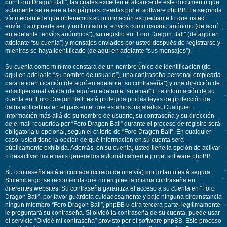
por “Foro Dragon Ball”, las cuales exceden el alcance de este documento que
solamente se refiere a las páginas creadas por el software phpBB. La segunda
vía mediante la que obtenemos su información es mediante lo que usted
envía. Esto puede ser, y no limitado a: envíos como usuario anónimo (de aquí
en adelante “envíos anónimos”), su registro en “Foro Dragon Ball” (de aquí en
adelante “su cuenta”) y mensajes enviados por usted después de registrarse y
mientras se haya identificado (de aquí en adelante “sus mensajes”).
Su cuenta como mínimo constará de un nombre único de identificación (de
aquí en adelante “su nombre de usuario”), una contraseña personal empleada
para la identificación (de aquí en adelante “su contraseña”) y una dirección de
email personal válida (de aquí en adelante “su email”). La información de su
cuenta en “Foro Dragon Ball” está protegida por las leyes de protección de
datos aplicables en el país en el que estamos instalados. Cualquier
información más allá de su nombre de usuario, su contraseña y su dirección
de e-mail requerida por “Foro Dragon Ball” durante el proceso de registro será
obligatoria u opcional, según el criterio de “Foro Dragon Ball”. En cualquier
caso, usted tiene la opción de qué información en su cuenta será
públicamente exhibida. Además, en su cuenta, usted tiene la opción de activar
o desactivar los emails generados automáticamente por el software phpBB.
Su contraseña está encriptada (cifrado de una vía) por lo tanto está segura.
Sin embargo, se recomienda que no emplee la misma contraseña en
diferentes websites. Su contraseña garantiza el acceso a su cuenta en “Foro
Dragon Ball”, por favor guárdela cuidadosamente y bajo ninguna circunstancia
ningún miembro “Foro Dragon Ball”, phpBB u otra tercera parte, legítimamente
le preguntará su contraseña. Si olvidó la contraseña de su cuenta, puede usar
el servicio “Olvidé mi contraseña” provisto por el software phpBB. Este proceso