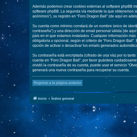
Además podemos crear cookies externas al software phpBB mien
software phpBB. La segunda vía mediante la que obtenemos su 
anónimos”), su registro en “Foro Dragon Ball” (de aquí en adel
Su cuenta como mínimo constará de un nombre único de identifi
contraseña”) y una dirección de email personal válida (de aquí
país en el que estamos instalados. Cualquier información más a
obligatoria u opcional, según el criterio de “Foro Dragon Ball”
opción de activar o desactivar los emails generados automáti
Su contraseña está encriptada (cifrado de una vía) por lo tan
cuenta en “Foro Dragon Ball”, por favor guárdela cuidadosamen
olvidó la contraseña de su cuenta, puede usar el servicio “Olv
generará una nueva contraseña para recuperar su cuenta.
Regrese a la página anterior
Inicio
Índice general