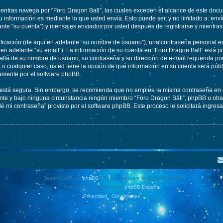
tras navega por “Foro Dragon Ball”, las cuales exceden el alcance de este docum
información es mediante lo que usted envía. Esto puede ser, y no limitado a: env
ante “su cuenta”) y mensajes enviados por usted después de registrarse y mientras
cación (de aquí en adelante “su nombre de usuario”), una contraseña personal em
 en adelante “su email”). La información de su cuenta en “Foro Dragon Ball” está pr
llá de su nombre de usuario, su contraseña y su dirección de e-mail requerida por
. En cualquier caso, usted tiene la opción de qué información en su cuenta será pú
camente por el software phpBB.
to está segura. Sin embargo, se recomienda que no emplee la misma contraseña en 
te y bajo ninguna circunstancia ningún miembro “Foro Dragon Ball”, phpBB u otra t
idé mi contraseña” provisto por el software phpBB. Este proceso le solicitará ingre
Desarrollado por
phpBB
® Forum Software © phpBB Limited
Traducción al español por
phpBB España
Privacidad
|
Condiciones