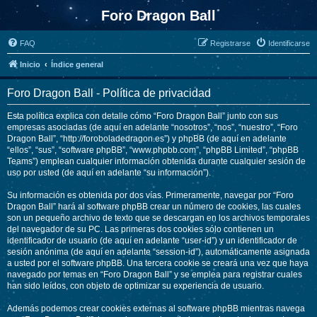
Foro Dragon Ball
FAQ
Registrarse
Identificarse
Inicio
Índice general
Foro Dragon Ball - Política de privacidad
Esta política explica con detalle cómo “Foro Dragon Ball” junto con sus
empresas asociadas (de aquí en adelante “nosotros”, “nos”, “nuestro”, “Foro
Dragon Ball”, “http://foroboladedragon.es”) y phpBB (de aquí en adelante
“ellos”, “sus”, “software phpBB”, “www.phpbb.com”, “phpBB Limited”, “phpBB
Teams”) emplean cualquier información obtenida durante cualquier sesión de
uso por usted (de aquí en adelante “su información”).
Su información es obtenida por dos vías. Primeramente, navegar por “Foro
Dragon Ball” hará al software phpBB crear un número de cookies, las cuales
son un pequeño archivo de texto que se descargan en los archivos temporales
del navegador de su PC. Las primeras dos cookies sólo contienen un
identificador de usuario (de aquí en adelante “user-id”) y un identificador de
sesión anónima (de aquí en adelante “session-id”), automáticamente asignada
a usted por el software phpBB. Una tercera cookie se creará una vez que haya
navegado por temas en “Foro Dragon Ball” y se emplea para registrar cuales
han sido leídos, con objeto de optimizar su experiencia de usuario.
Además podemos crear cookies externas al software phpBB mientras navega