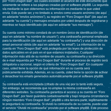
por “Foro Dragon Ball”, las cuales exceden el alcance de este documento que
solamente se refiere a las páginas creadas por el software phpBB. La segunda
vía mediante la que obtenemos su información es mediante lo que usted
envía. Esto puede ser, y no limitado a: envíos como usuario anónimo (de aquí
en adelante “envíos anónimos”), su registro en “Foro Dragon Ball” (de aquí en
adelante “su cuenta”) y mensajes enviados por usted después de registrarse y
mientras se haya identificado (de aquí en adelante “sus mensajes”).
Su cuenta como mínimo constará de un nombre único de identificación (de
aquí en adelante “su nombre de usuario”), una contraseña personal empleada
para la identificación (de aquí en adelante “su contraseña”) y una dirección de
email personal válida (de aquí en adelante “su email”). La información de su
cuenta en “Foro Dragon Ball” está protegida por las leyes de protección de
datos aplicables en el país en el que estamos instalados. Cualquier
información más allá de su nombre de usuario, su contraseña y su dirección
de e-mail requerida por “Foro Dragon Ball” durante el proceso de registro será
obligatoria u opcional, según el criterio de “Foro Dragon Ball”. En cualquier
caso, usted tiene la opción de qué información en su cuenta será
públicamente exhibida. Además, en su cuenta, usted tiene la opción de activar
o desactivar los emails generados automáticamente por el software phpBB.
Su contraseña está encriptada (cifrado de una vía) por lo tanto está segura.
Sin embargo, se recomienda que no emplee la misma contraseña en
diferentes websites. Su contraseña garantiza el acceso a su cuenta en “Foro
Dragon Ball”, por favor guárdela cuidadosamente y bajo ninguna circunstancia
ningún miembro “Foro Dragon Ball”, phpBB u otra tercera parte, legítimamente
le preguntará su contraseña. Si olvidó la contraseña de su cuenta, puede usar
el servicio “Olvidé mi contraseña” provisto por el software phpBB. Este proceso