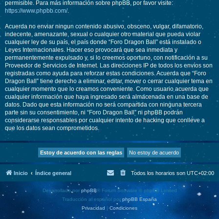
permisible. Para más información sobre phpBB, por favor visite:
https://www.phpbb.com/
.
Acuerda no enviar ningun contenido abusivo, obsceno, vulgar, difamatorio,
indecente, amenazante, sexual o cualquier otro material que pueda violar
cualquier ley de su país, el país donde “Foro Dragon Ball” está instalado o
Leyes Internacionales. Hacer eso provocará que sea inmediata y
permanentemente expulsado y, si lo creemos oportuno, con notificación a su
Proveedor de Servicios de Internet. Las direcciones IP de todos los envíos son
registradas como ayuda para reforzar estas condiciones. Acuerda que “Foro
Dragon Ball” tiene derecho a eliminar, editar, mover o cerrar cualquier tema en
cualquier momento que lo creamos conveniente. Como usuario acuerda que
cualquier información que haya ingresado será almacenada en una base de
datos. Dado que esta información no será compartida con ninguna tercera
parte sin su consentimiento, ni “Foro Dragon Ball” ni phpBB podrán
considerarse responsables por cualquier intento de hacking que conlleve a
que los datos sean comprometidos.
Inicio
Índice general
Todos los horarios son
UTC+02:00
Desarrollado por
phpBB
® Forum Software © phpBB Limited
Traducción al español por
phpBB España
Privacidad
|
Condiciones