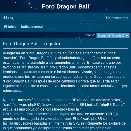
Foro Dragon Ball
FAQ
Identificarse
Inicio
Índice general
Idioma:
Foro Dragon Ball - Registro
Al ingresar en “Foro Dragon Ball” (de aquí en adelante “nosotros”, “nos”,
“nuestro”, “Foro Dragon Ball”, “http://foroboladedragon.es”), usted acuerda
estar legalmente sometido a los siguientes términos. En caso contrario por
favor no se registre y/o use “Foro Dragon Ball”. Podemos cambiar estos
términos en cualquier momento e intentaríamos avisarle, sin embargo sería
prudente que los revisase por su cuenta periódicamente. Seguir registrado a
“Foro Dragon Ball” después de esos cambios significa que acuerda estar
legalmente sometido a esos nuevos términos tal como fueron actualizados y/o
reformados.
Nuestros foros están desarrollados por phpBB (de aquí en adelante “ellos”,
“sus”, “software phpBB”, “www.phpbb.com”, “phpBB Limited”, “phpBB Teams”)
el cual es una solución de foros liberada bajo la “
GNU General Public License v2 en Ingles
” (de aquí en adelante “GPL”) y
puede ser descargada de
www.phpbb.com
. El software phpBB solamente
facilita discusiones basadas en Internet y la GPL estrictamente los excluye de
lo que aprobamos y/o desaprobamos como conductas y/o contenido