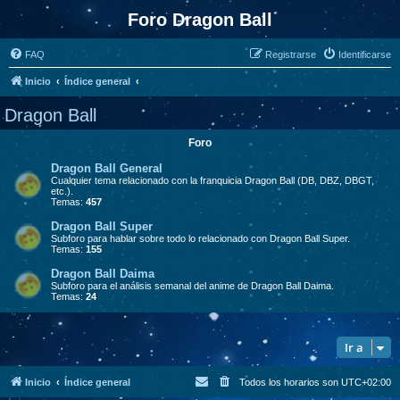
Foro Dragon Ball
FAQ
Registrarse
Identificarse
Inicio
Índice general
Dragon Ball
Foro
Dragon Ball General
Cualquier tema relacionado con la franquicia Dragon Ball (DB, DBZ, DBGT,
etc.).
Temas:
457
Dragon Ball Super
Subforo para hablar sobre todo lo relacionado con Dragon Ball Super.
Temas:
155
Dragon Ball Daima
Subforo para el análisis semanal del anime de Dragon Ball Daima.
Temas:
24
Ir a
Inicio
Índice general
Todos los horarios son
UTC+02:00