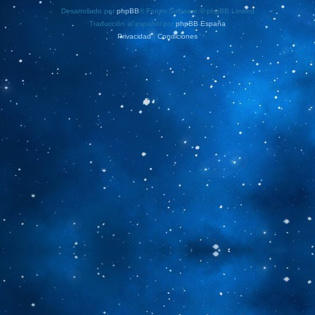
Desarrollado por
phpBB
® Forum Software © phpBB Limited
Traducción al español por
phpBB España
Privacidad
|
Condiciones