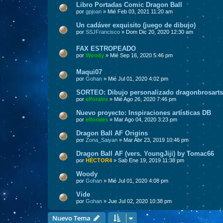
Libro Portadas Comic Dragon Ball
por
gpjoan
» Mié Feb 03, 2021 11:20 am
Un cadáver exquisito (juego de dibujo)
por
SSJFrancisco
» Dom Dic 20, 2020 12:30 am
FAX ESTROPEADO
por
Woody
» Mié Sep 16, 2020 5:46 pm
Maqui07
por
Gohan
» Mié Jul 01, 2020 4:02 pm
SORTEO: Dibujo personalizado dragonbrosarts
por
elforales
» Mié Ago 26, 2020 7:46 pm
Nuevo proyecto: Inspiraciones artísticas DB
por
elforales
» Mar Ago 04, 2020 3:23 pm
Dragon Ball AF Origins
por
Zona_Saiyan
» Mar Abr 23, 2019 10:46 pm
Dragon Ball AF (vers. YoungJiji) by Tomac66
por
HÉCTOR4
» Sab Ene 19, 2019 11:38 pm
Woody
por
Gohan
» Mié Jul 01, 2020 4:08 pm
Vide
por
Gohan
» Jue Jul 02, 2020 10:38 pm
Nuevo Tema