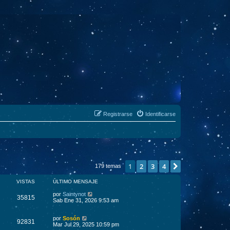
Registrarse
Identificarse
1
2
3
4
Siguiente
179 temas
VISTAS
ÚLTIMO MENSAJE
por
Saintynot
35815
Sab Ene 31, 2026 9:53 am
por
Sosón
92831
Mar Jul 29, 2025 10:59 pm