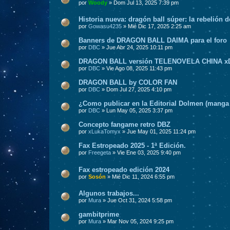
por
Woody
» Dom Jul 13, 2025 7:39 pm
Historia nueva: dragón ball súper: la rebelión 
por
Gowasu4235
» Mié Dic 17, 2025 2:25 am
Banners de DRAGON BALL DAIMA para el foro
por
DBC
» Jue Abr 24, 2025 10:11 pm
DRAGON BALL versión TELENOVELA CHINA x
por
DBC
» Vie Ago 08, 2025 11:43 pm
DRAGON BALL by COLOR FAN
por
DBC
» Dom Jul 27, 2025 4:10 pm
¿Como publicar en la Editorial Dolmen (manga
por
DBC
» Lun May 05, 2025 3:37 pm
Concepto fangame retro DBZ
por
xLukaTomyx
» Jue May 01, 2025 11:24 pm
Fax Estropeado 2025 - 1ª Edición.
por
Freegeta
» Vie Ene 03, 2025 9:40 pm
Fax estropeado edición 2024
por
Sosón
» Mié Dic 11, 2024 6:55 pm
Algunos trabajos...
por
Mura
» Jue Oct 31, 2024 5:58 pm
gambitprime
por
Mura
» Mar Nov 05, 2024 9:25 pm