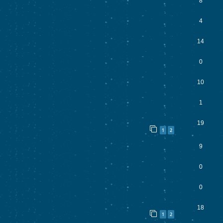
8
4
14
0
10
1
19
1
2
9
0
0
18
1
2