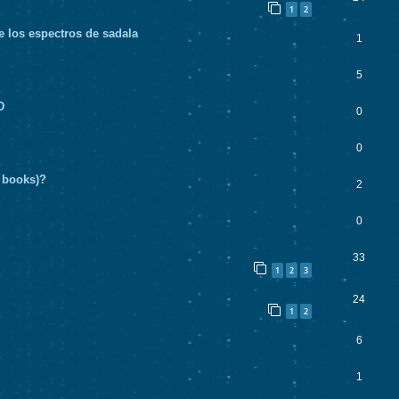
1
2
de los espectros de sadala
1
5
D
0
0
 books)?
2
0
33
1
2
3
24
1
2
6
1