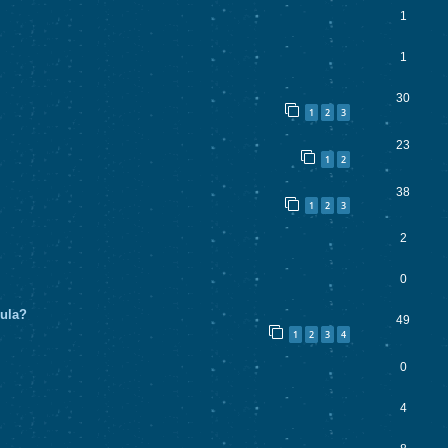
1
1
30
1
2
3
23
1
2
38
1
2
3
2
0
cula?
49
1
2
3
4
0
4