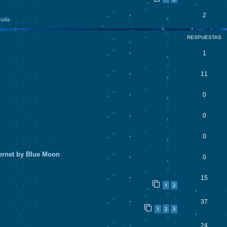
2
yuda
RESPUESTAS
1
11
0
0
0
ternet by Blue Moon
0
15
1
2
37
1
2
3
24