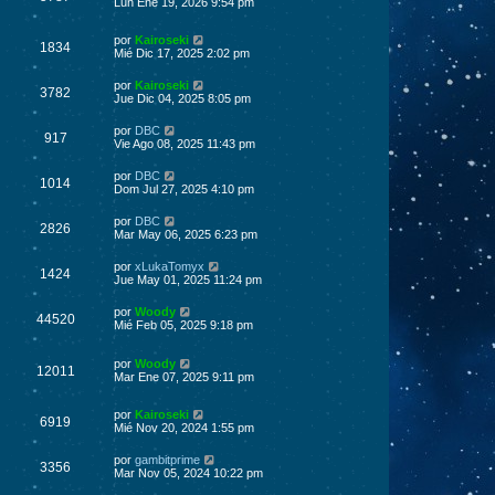
Lun Ene 19, 2026 9:54 pm
por
Kairoseki
1834
Mié Dic 17, 2025 2:02 pm
por
Kairoseki
3782
Jue Dic 04, 2025 8:05 pm
por
DBC
917
Vie Ago 08, 2025 11:43 pm
por
DBC
1014
Dom Jul 27, 2025 4:10 pm
por
DBC
2826
Mar May 06, 2025 6:23 pm
por
xLukaTomyx
1424
Jue May 01, 2025 11:24 pm
por
Woody
44520
Mié Feb 05, 2025 9:18 pm
por
Woody
12011
Mar Ene 07, 2025 9:11 pm
por
Kairoseki
6919
Mié Nov 20, 2024 1:55 pm
por
gambitprime
3356
Mar Nov 05, 2024 10:22 pm