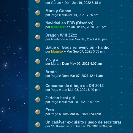
por
Gohan
» Dom Jun 19, 2022 8:18 pm
Mura y Gohan
por
Yega
» Mié Abr 14, 2021 7:25 am
Navidad en FDB (Diseños)
por
Kairoseki
» Sab Dic 05, 2020 5:01 pm
Dragon Will ZZzz
por
Nantando
» Jue Nov 18, 2021 4:10 pm
Battle of Gods reinvención - Fanfic
por
Mutaito
» Mar Sep 07, 2021 3:35 pm
Y e g a
por
Mura
» Dom May 02, 2021 4:07 am
Armin
por
Yega
» Dom Mar 07, 2021 12:41 am
Concurso de dibujo de DB 2012
por
Yega
» Lun Mar 08, 2021 6:40 pm
Jericho best girl
por
Yega
» Mié Mar 10, 2021 5:57 am
Eren
por
Yega
» Dom Mar 07, 2021 6:40 pm
Un cadáver exquisito (juego de escritura)
por
SSJFrancisco
» Jue Dic 24, 2020 6:09 pm