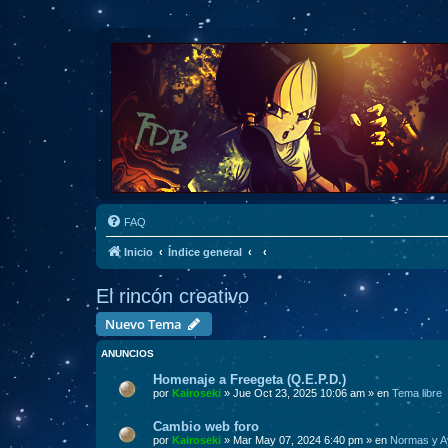
FAQ
Inicio
Índice general
El rincón creativo
Nuevo Tema
ANUNCIOS
Homenaje a Freegeta (Q.E.P.D.)
por
Kairoseki
» Jue Oct 23, 2025 10:06 am » en
Tema libre
Cambio web foro
por
Kairoseki
» Mar May 07, 2024 6:40 pm » en
Normas y A