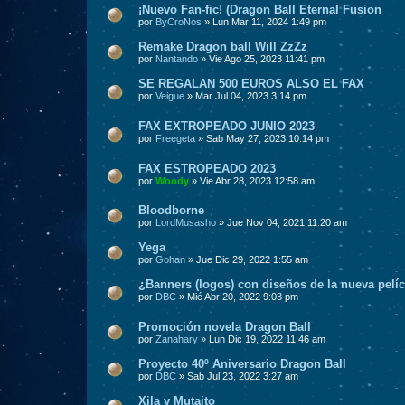
¡Nuevo Fan-fic! (Dragon Ball Eternal Fusion
por
ByCroNos
» Lun Mar 11, 2024 1:49 pm
Remake Dragon ball Will ZzZz
por
Nantando
» Vie Ago 25, 2023 11:41 pm
SE REGALAN 500 EUROS ALSO EL FAX
por
Veigue
» Mar Jul 04, 2023 3:14 pm
FAX EXTROPEADO JUNIO 2023
por
Freegeta
» Sab May 27, 2023 10:14 pm
FAX ESTROPEADO 2023
por
Woody
» Vie Abr 28, 2023 12:58 am
Bloodborne
por
LordMusasho
» Jue Nov 04, 2021 11:20 am
Yega
por
Gohan
» Jue Dic 29, 2022 1:55 am
¿Banners (logos) con diseños de la nueva pelí
por
DBC
» Mié Abr 20, 2022 9:03 pm
Promoción novela Dragon Ball
por
Zanahary
» Lun Dic 19, 2022 11:46 am
Proyecto 40º Aniversario Dragon Ball
por
DBC
» Sab Jul 23, 2022 3:27 am
Xila y Mutaito