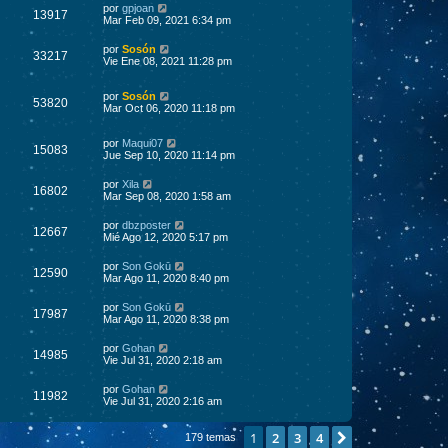
por
gpjoan
13917
Mar Feb 09, 2021 6:34 pm
por
Sosón
33217
Vie Ene 08, 2021 11:28 pm
por
Sosón
53820
Mar Oct 06, 2020 11:18 pm
por
Maqui07
15083
Jue Sep 10, 2020 11:14 pm
por
Xila
16802
Mar Sep 08, 2020 1:58 am
por
dbzposter
12667
Mié Ago 12, 2020 5:17 pm
por
Son Gokū
12590
Mar Ago 11, 2020 8:40 pm
por
Son Gokū
17987
Mar Ago 11, 2020 8:38 pm
por
Gohan
14985
Vie Jul 31, 2020 2:18 am
por
Gohan
11982
Vie Jul 31, 2020 2:16 am
1
2
3
4
Siguiente
179 temas