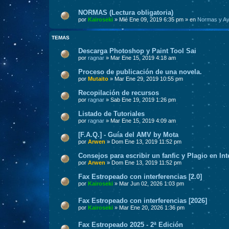
NORMAS (Lectura obligatoria)
por
Kairoseki
» Mié Ene 09, 2019 6:35 pm » en
Normas y A
TEMAS
Descarga Photoshop y Paint Tool Sai
por
ragnar
» Mar Ene 15, 2019 4:18 am
Proceso de publicación de una novela.
por
Mutaito
» Mar Ene 29, 2019 10:55 pm
Recopilación de recursos
por
ragnar
» Sab Ene 19, 2019 1:26 pm
Listado de Tutoriales
por
ragnar
» Mar Ene 15, 2019 4:09 am
[F.A.Q.] - Guía del AMV by Mota
por
Arwen
» Dom Ene 13, 2019 11:52 pm
Consejos para escribir un fanfic y Plagio en In
por
Arwen
» Dom Ene 13, 2019 11:52 pm
Fax Estropeado con interferencias [2.0]
por
Kairoseki
» Mar Jun 02, 2026 1:03 pm
Fax Estropeado con interferencias [2026]
por
Kairoseki
» Mar Ene 20, 2026 1:36 pm
Fax Estropeado 2025 - 2ª Edición