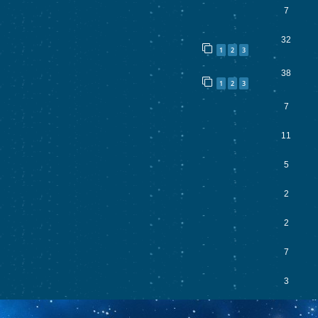
7
32
1
2
3
38
1
2
3
7
11
5
2
2
7
3