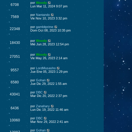
por
Woody
6708
Lun Mar 11, 2024 9:07 pm
por
Nantando
7569
Vie Nov 10, 2023 3:32 pm
por
gambitprime
22348
Dom Oct 08, 2023 10:35 pm
por
Woody
18430
Mié Jun 28, 2023 12:54 pm
por
Woody
27051
Vie May 26, 2023 2:14 am
por
LordMusasho
9557
Jue Ene 05, 2023 1:29 pm
por
Gohan
6580
Jue Dic 29, 2022 1:55 am
por
DBC
43041
Mar Dic 20, 2022 2:37 pm
por
Zanahary
6436
Lun Dic 19, 2022 11:46 am
por
DBC
10060
Mar Nov 29, 2022 2:41 am
por
Gohan