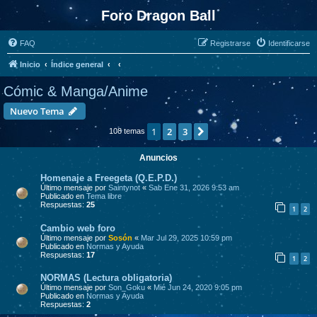
Foro Dragon Ball
FAQ
Registrarse
Identificarse
Inicio
Índice general
Cómic & Manga/Anime
Nuevo Tema
1
2
3
Siguiente
108 temas
Anuncios
Homenaje a Freegeta (Q.E.P.D.)
Último mensaje por
Saintynot
«
Sab Ene 31, 2026 9:53 am
Publicado en
Tema libre
Respuestas:
25
1
2
Cambio web foro
Último mensaje por
Sosón
«
Mar Jul 29, 2025 10:59 pm
Publicado en
Normas y Ayuda
Respuestas:
17
1
2
NORMAS (Lectura obligatoria)
Último mensaje por
Son_Goku
«
Mié Jun 24, 2020 9:05 pm
Publicado en
Normas y Ayuda
Respuestas:
2