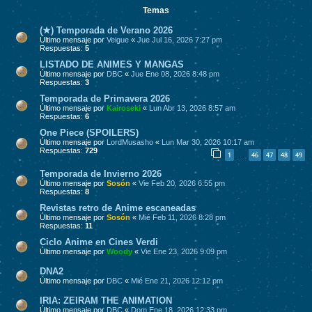
Temas
(★) Temporada de Verano 2026
Último mensaje por
Veigue
«
Jue Jul 16, 2026 7:27 pm
Respuestas:
5
LISTADO DE ANIMES Y MANGAS
Último mensaje por
DBC
«
Jue Ene 08, 2026 8:48 pm
Respuestas:
3
Temporada de Primavera 2026
Último mensaje por
Kairoseki
«
Lun Abr 13, 2026 8:57 am
Respuestas:
6
One Piece (SPOILERS)
Último mensaje por
LordMusasho
«
Lun Mar 30, 2026 10:17 am
Respuestas:
729
1
46
47
48
49
…
Temporada de Invierno 2026
Último mensaje por
Sosón
«
Vie Feb 20, 2026 6:55 pm
Respuestas:
8
Revistas retro de Anime escaneadas
Último mensaje por
Sosón
«
Mié Feb 11, 2026 8:28 pm
Respuestas:
11
Ciclo Anime en Cines Verdi
Último mensaje por
Woody
«
Vie Ene 23, 2026 9:09 pm
DNA2
Último mensaje por
DBC
«
Mié Ene 21, 2026 12:12 pm
IRIA: ZEIRAM THE ANIMATION
Último mensaje por
DBC
«
Dom Ene 18, 2026 12:33 pm