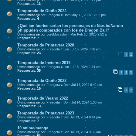
Respuestas:
13
Temporada de Otoño 2024
Último mensaje por
Freegeta
«
Dom May 11, 2025 12:02 pm
Respuestas:
4
¿Qué tan fuertes serían los personajes de Naruto/Naruto
Shippuden comparados con los de Dragon Ball?
Último mensaje por
LordMusasho
«
Mar Feb 18, 2025 9:52 am
Respuestas:
7
Temporada de Primavera 2020
Último mensaje por
Freegeta
«
Lun Jul 15, 2024 8:36 am
Respuestas:
23
1
2
Temporada de Invierno 2019
Último mensaje por
Freegeta
«
Lun Jul 15, 2024 2:44 am
Respuestas:
35
1
2
3
Temporada de Otoño 2022
Último mensaje por
Freegeta
«
Dom Jul 14, 2024 6:42 pm
Respuestas:
15
1
2
Temporada de Verano 2022
Último mensaje por
Freegeta
«
Dom Jul 14, 2024 1:33 am
Respuestas:
13
Temporada de Primavera 2023
Último mensaje por
Freegeta
«
Sab Jul 13, 2024 8:44 pm
Respuestas:
7
10 anime/manga...
Último mensaje por
Freegeta
«
Sab Jul 13, 2024 3:32 am
Respuestas:
53