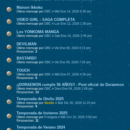
Maison Ikkoku
Último mensaje por
DBC
«
Mié Ene 14, 2026 6:30 am
VIDEO GIRL - SAGA COMPLETA
Último mensaje por
DBC
«
Lun Ene 12, 2026 1:36 pm
Los YONKOMA MANGA
Último mensaje por
DBC
«
Sab Ene 10, 2026 2:45 pm
DEVILMAN
Último mensaje por
DBC
«
Vie Ene 09, 2026 9:13 pm
Respuestas:
2
BASTARD!!
Último mensaje por
DBC
«
Vie Ene 09, 2026 7:26 am
TOUCH
Último mensaje por
DBC
«
Mié Ene 07, 2026 4:36 pm
Respuestas:
5
¡¡DORAEMON cumple 56 AÑOS!! - Post oficial de Doraemon
Último mensaje por
DBC
«
Dom Ene 04, 2026 1:06 pm
Respuestas:
12
Temporada de Otoño 2025
Último mensaje por
Sosón
«
Mar Dic 30, 2025 11:23 am
Respuestas:
9
Temporada de Invierno 2025
Último mensaje por
Freegeta
«
Mié Oct 15, 2025 3:50 pm
Respuestas:
11
Temporada de Verano 2024