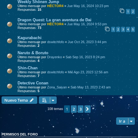
Weekly Shōnen Jump
Último mensaje por
HÉCTOR4
«
Jue May 16, 2024 10:23 pm
Respuestas:
15
1
2
Dragon Quest: La gran aventura de Dai
Último mensaje por
HÉCTOR4
«
Jue May 16, 2024 9:53 pm
Respuestas:
73
1
2
3
4
5
Kagurabachi
Último mensaje por
dswitchfofo
«
Jue Oct 26, 2023 3:44 pm
Respuestas:
2
Naruto & Boruto
Último mensaje por
Drayenko
«
Sab Sep 16, 2023 8:24 pm
Respuestas:
4
Shin-Chan
Último mensaje por
dswitchfofo
«
Mié Ago 23, 2023 12:56 am
Respuestas:
7
Detective Conan
Último mensaje por
Zona_Saiyan
«
Sab May 13, 2023 2:43 am
Respuestas:
5
Nuevo Tema
1
2
3
Siguiente
108 temas
Ir a
PERMISOS DEL FORO