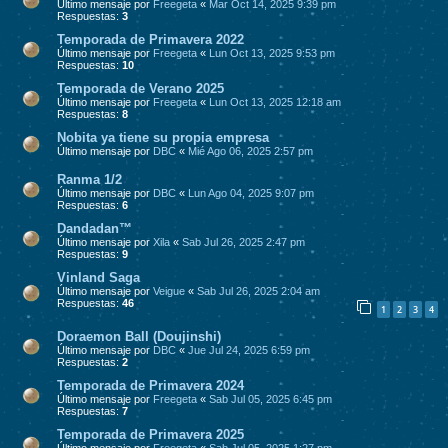
Último mensaje por
Freegeta
«
Mar Oct 14, 2025 9:39 pm
Respuestas:
3
Temporada de Primavera 2022
Último mensaje por
Freegeta
«
Lun Oct 13, 2025 9:53 pm
Respuestas:
10
Temporada de Verano 2025
Último mensaje por
Freegeta
«
Lun Oct 13, 2025 12:18 am
Respuestas:
8
Nobita ya tiene su propia empresa
Último mensaje por
DBC
«
Mié Ago 06, 2025 2:57 pm
Ranma 1/2
Último mensaje por
DBC
«
Lun Ago 04, 2025 9:07 pm
Respuestas:
6
Dandadan™
Último mensaje por
Xila
«
Sab Jul 26, 2025 2:47 pm
Respuestas:
9
Vinland Saga
Último mensaje por
Veigue
«
Sab Jul 26, 2025 2:04 am
Respuestas:
46
1
2
3
4
Doraemon Ball (Doujinshi)
Último mensaje por
DBC
«
Jue Jul 24, 2025 6:59 pm
Respuestas:
2
Temporada de Primavera 2024
Último mensaje por
Freegeta
«
Sab Jul 05, 2025 6:45 pm
Respuestas:
7
Temporada de Primavera 2025
Último mensaje por
Freegeta
«
Sab Jul 05, 2025 1:27 pm