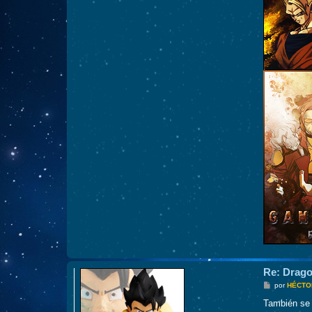
Re: Drago
M
por
HÉCTO
e
n
También se 
s