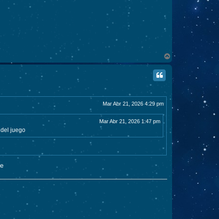
A
r
r
i
b
a
Mar Abr 21, 2026 4:29 pm
Mar Abr 21, 2026 1:47 pm
 del juego
se