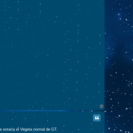
A
r
r
i
b
a
 estaría el Vegeta normal de GT.