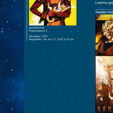
e
Lastima que
Tambien Fore
gambitprime
Supersaiyano 2
Mensajes:
1207
Registrado:
Vie Jun 17, 2022 4:20 am