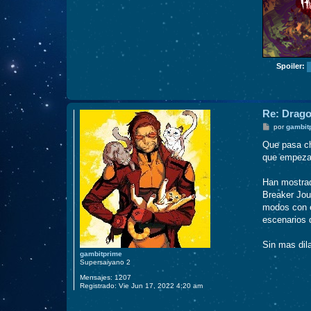
Spoiler:
Re: Drago
M
por
gambit
e
n
Que pasa ch
s
que empezar
a
j
e
Han mostrad
Breaker Jou
modos con e
escenarios 
Sin mas dila
gambitprime
Supersaiyano 2
Mensajes:
1207
Registrado:
Vie Jun 17, 2022 4:20 am