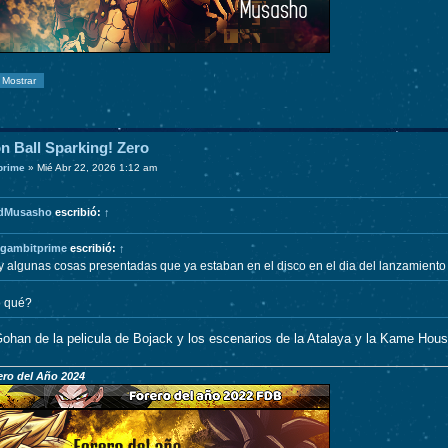
n Ball Sparking! Zero
prime
»
Mié Abr 22, 2026 1:12 am
dMusasho
escribió:
↑
gambitprime
escribió:
↑
 algunas cosas presentadas que ya estaban en el disco en el dia del lanzamiento
 qué?
 Gohan de la pelicula de Bojack y los escenarios de la Atalaya y la Kame Hou
ro del Año 2024