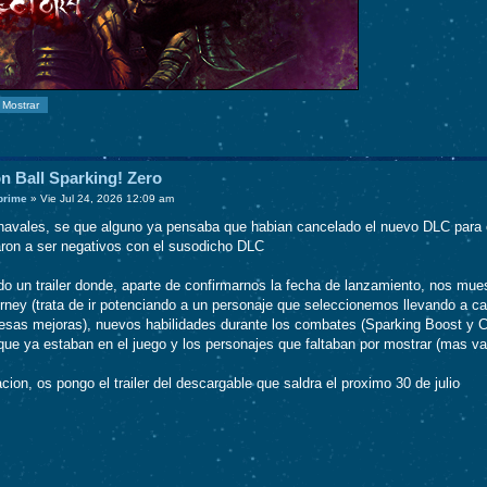
n Ball Sparking! Zero
prime
»
Vie Jul 24, 2026 12:09 am
avales, se que alguno ya pensaba que habian cancelado el nuevo DLC para est
on a ser negativos con el susodicho DLC
o un trailer donde, aparte de confirmarnos la fecha de lanzamiento, nos mu
rney (trata de ir potenciando a un personaje que seleccionemos llevando a ca
sas mejoras), nuevos habilidades durante los combates (Sparking Boost y Ch
que ya estaban en el juego y los personajes que faltaban por mostrar (mas va
cion, os pongo el trailer del descargable que saldra el proximo 30 de julio