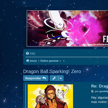
FAQ
Inicio
Índice general
Dragon Ball Sparking! Zero
Responder
Re: Drag
M
por
gambit
e
n
Hay algunas
s
mas molon y
a
j