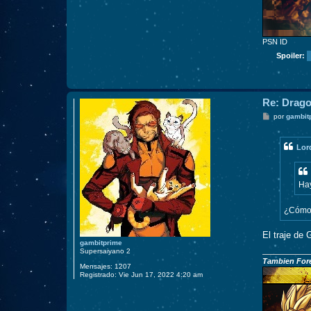
PSN ID
Spoiler:
Re: Drago
M
por
gambit
e
n
s
Lor
a
j
e
Hay
¿Cómo
El traje de
gambitprime
Supersaiyano 2
Tambien Fore
Mensajes:
1207
Registrado:
Vie Jun 17, 2022 4:20 am