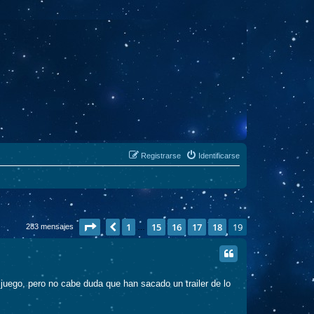
Registrarse
Identificarse
Página
19
de
19
1
15
16
17
18
19
Anterior
283 mensajes
…
juego, pero no cabe duda que han sacado un trailer de lo