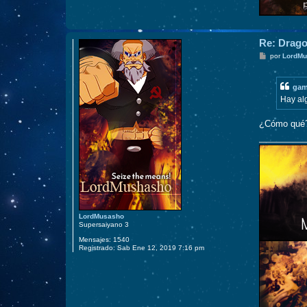
Re: Drago
M
por
LordMu
e
n
s
gam
a
j
Hay al
e
¿Cómo qué
LordMusasho
Supersaiyano 3
Mensajes:
1540
Registrado:
Sab Ene 12, 2019 7:16 pm