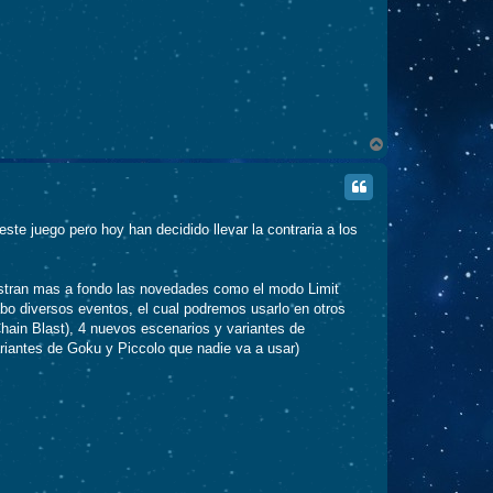
A
r
r
i
b
a
e juego pero hoy han decidido llevar la contraria a los
estran mas a fondo las novedades como el modo Limit
bo diversos eventos, el cual podremos usarlo en otros
ain Blast), 4 nuevos escenarios y variantes de
riantes de Goku y Piccolo que nadie va a usar)