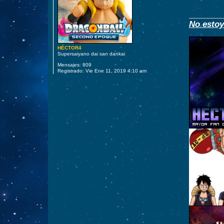
a
j
e
No estoy
HÉCTOR4
Supersaiyano dai san dankai
Mensajes:
809
Registrado:
Vie Ene 11, 2019 4:10 am