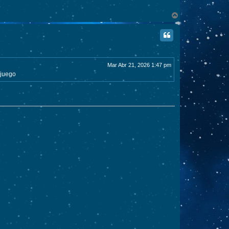
A
r
r
i
b
a
Mar Abr 21, 2026 1:47 pm
 juego