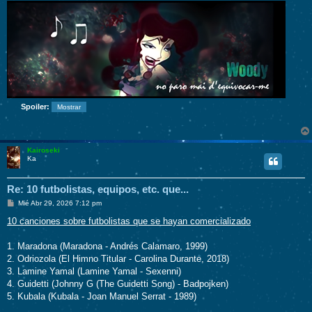
Spoiler:
Kairoseki
Ka
Re: 10 futbolistas, equipos, etc. que...
M
Mié Abr 29, 2026 7:12 pm
e
n
10 canciones sobre futbolistas que se hayan comercializado
s
a
j
1. Maradona (Maradona - Andrés Calamaro, 1999)
e
2. Odriozola (El Himno Titular - Carolina Durante, 2018)
3. Lamine Yamal (Lamine Yamal - Sexenni)
4. Guidetti (Johnny G (The Guidetti Song) - Badpojken)
5. Kubala (Kubala - Joan Manuel Serrat - 1989)