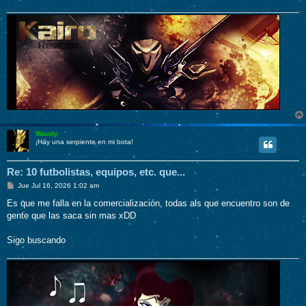
Woody
¡Hay una serpiente en mi bota!
Re: 10 futbolistas, equipos, etc. que...
M
Jue Jul 16, 2026 1:02 am
e
n
Es que me falla en la comercialización, todas als que encuentro son de
s
gente que las saca sin mas xDD
a
j
e
Sigo buscando