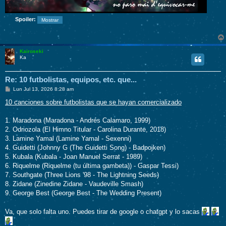
Spoiler:
Kairoseki
Ka
Re: 10 futbolistas, equipos, etc. que...
M
Lun Jul 13, 2026 8:28 am
e
n
10 canciones sobre futbolistas que se hayan comercializado
s
a
j
1. Maradona (Maradona - Andrés Calamaro, 1999)
e
2. Odriozola (El Himno Titular - Carolina Durante, 2018)
3. Lamine Yamal (Lamine Yamal - Sexenni)
4. Guidetti (Johnny G (The Guidetti Song) - Badpojken)
5. Kubala (Kubala - Joan Manuel Serrat - 1989)
6. Riquelme (Riquelme (tu última gambeta)) - Gaspar Tessi)
7. Southgate (Three Lions '98 - The Lightning Seeds)
8. Zidane (Zinedine Zidane - Vaudeville Smash)
9. George Best (George Best - The Wedding Present)
Va, que solo falta uno. Puedes tirar de google o chatgpt y lo sacas