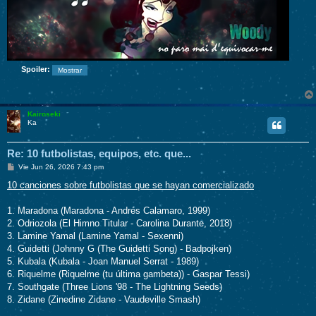
Spoiler:
Kairoseki
Ka
Re: 10 futbolistas, equipos, etc. que...
M
Vie Jun 26, 2026 7:43 pm
e
n
10 canciones sobre futbolistas que se hayan comercializado
s
a
j
1. Maradona (Maradona - Andrés Calamaro, 1999)
e
2. Odriozola (El Himno Titular - Carolina Durante, 2018)
3. Lamine Yamal (Lamine Yamal - Sexenni)
4. Guidetti (Johnny G (The Guidetti Song) - Badpojken)
5. Kubala (Kubala - Joan Manuel Serrat - 1989)
6. Riquelme (Riquelme (tu última gambeta)) - Gaspar Tessi)
7. Southgate (Three Lions '98 - The Lightning Seeds)
8. Zidane (Zinedine Zidane - Vaudeville Smash)