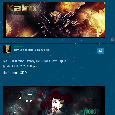
Woody
¡Hay una serpiente en mi bota!
Re: 10 futbolistas, equipos, etc. que...
M
Mié Jul 08, 2026 8:48 pm
e
n
No se mas XDD
s
a
j
e