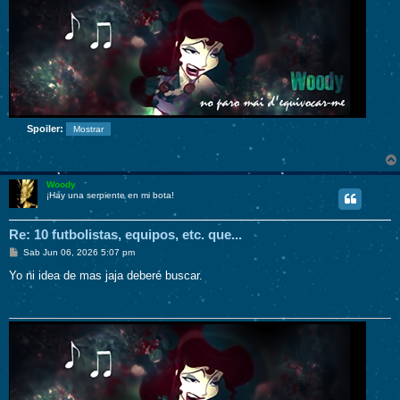
Spoiler:
Woody
¡Hay una serpiente en mi bota!
Re: 10 futbolistas, equipos, etc. que...
M
Sab Jun 06, 2026 5:07 pm
e
n
Yo ni idea de mas jaja deberé buscar.
s
a
j
e