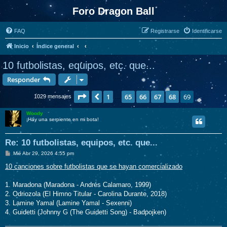
Foro Dragon Ball
FAQ
Registrarse
Identificarse
Inicio
Índice general
10 futbolistas, equipos, etc. que...
Responder
Página
69
de
69
1
65
66
67
68
69
Anterior
1029 mensajes
…
Woody
¡Hay una serpiente en mi bota!
Re: 10 futbolistas, equipos, etc. que...
M
Mié Abr 29, 2026 4:55 pm
e
n
10 canciones sobre futbolistas que se hayan comercializado
s
a
j
1. Maradona (Maradona - Andrés Calamaro, 1999)
e
2. Odriozola (El Himno Titular - Carolina Durante, 2018)
3. Lamine Yamal (Lamine Yamal - Sexenni)
4. Guidetti (Johnny G (The Guidetti Song) - Badpojken)