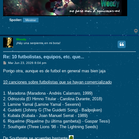
Spoiler:
Woody
¡Hay una serpiente en mi bota!
Re: 10 futbolistas, equipos, etc. que...
M
Mar Jun 23, 2026 8:04 pm
e
n
Pongo otra, aunque es de futbol en general mas bien jaja
s
a
j
10 canciones sobre futbolistas que se hayan comercializado
e
1. Maradona (Maradona - Andrés Calamaro, 1999)
2. Odriozola (El Himno Titular - Carolina Durante, 2018)
3. Lamine Yamal (Lamine Yamal - Sexenni)
4. Guidetti (Johnny G (The Guidetti Song) - Badpojken)
5. Kubala (Kubala - Joan Manuel Serrat - 1989)
6. Riquelme (Riquelme (tu última gambeta)) - Gaspar Tessi)
7. Southgate (Three Lions '98 - The Lightning Seeds)
De Southgate se acuerdan bastante