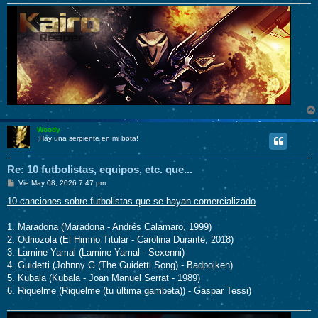
Woody
¡Hay una serpiente en mi bota!
Re: 10 futbolistas, equipos, etc. que...
M
Vie May 08, 2026 7:47 pm
e
n
10 canciones sobre futbolistas que se hayan comercializado
s
a
j
1. Maradona (Maradona - Andrés Calamaro, 1999)
e
2. Odriozola (El Himno Titular - Carolina Durante, 2018)
3. Lamine Yamal (Lamine Yamal - Sexenni)
4. Guidetti (Johnny G (The Guidetti Song) - Badpojken)
5. Kubala (Kubala - Joan Manuel Serrat - 1989)
6. Riquelme (Riquelme (tu última gambeta)) - Gaspar Tessi)