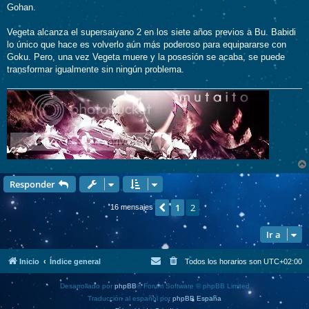
Gohan.
Vegeta alcanza el supersaiyano 2 en los siete años previos a Bu. Babidi
lo único que hace es volverlo aún más poderoso para equipararse con
Goku. Pero, una vez Vegeta muere y la posesión se acaba, se puede
transformar igualmente sin ningún problema.
Responder
1
2
Anterior
16 mensajes
Ir a
Inicio
Índice general
Todos los horarios son
UTC+02:00
Desarrollado por
phpBB
® Forum Software © phpBB Limited
Traducción al español por
phpBB España