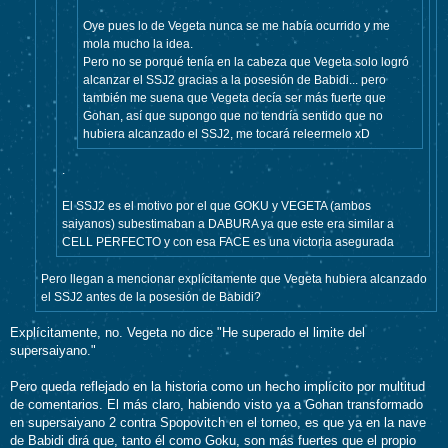
Oye pues lo de Vegeta nunca se me había ocurrido y me
mola mucho la idea.
Pero no se porqué tenía en la cabeza que Vegeta solo logró
alcanzar el SSJ2 gracias a la posesión de Babidi... pero
también me suena que Vegeta decía ser más fuerte que
Gohan, así que supongo que no tendría sentido que no
hubiera alcanzado el SSJ2, me tocará releermelo xD
.
El SSJ2 es el motivo por el que GOKU y VEGETA (ambos
saiyanos) subestimaban a DABURA ya que este era similar a
CELL PERFECTO y con esa FACE es una victoria asegurada
Pero llegan a mencionar explícitamente que Vegeta hubiera alcanzado
el SSJ2 antes de la posesión de Babidi?
Explícitamente, no. Vegeta no dice "He superado el limite del
supersaiyano."
Pero queda reflejado en la historia como un hecho implícito por multitud
de comentarios. El más claro, habiendo visto ya a Gohan transformado
en supersaiyano 2 contra Spopovitch en el torneo, es que ya en la nave
de Babidi dirá que, tanto él como Goku, son más fuertes que el propio