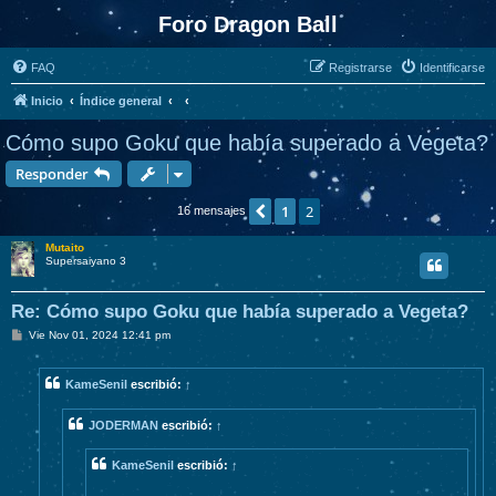
Foro Dragon Ball
FAQ
Registrarse
Identificarse
Inicio
Índice general
Cómo supo Goku que había superado a Vegeta?
Responder
1
2
Anterior
16 mensajes
Mutaito
Supersaiyano 3
Re: Cómo supo Goku que había superado a Vegeta?
M
Vie Nov 01, 2024 12:41 pm
e
n
s
KameSenil
escribió:
↑
a
j
e
JODERMAN
escribió:
↑
KameSenil
escribió:
↑