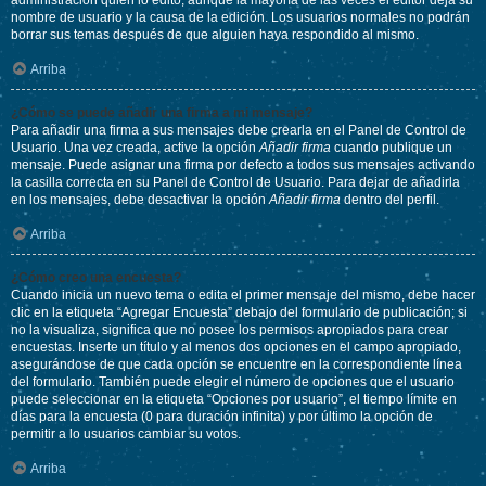
administración quién lo editó, aunque la mayoría de las veces el editor deja su
nombre de usuario y la causa de la edición. Los usuarios normales no podrán
borrar sus temas después de que alguien haya respondido al mismo.
Arriba
¿Cómo se puede añadir una firma a mi mensaje?
Para añadir una firma a sus mensajes debe crearla en el Panel de Control de
Usuario. Una vez creada, active la opción
Añadir firma
cuando publique un
mensaje. Puede asignar una firma por defecto a todos sus mensajes activando
la casilla correcta en su Panel de Control de Usuario. Para dejar de añadirla
en los mensajes, debe desactivar la opción
Añadir firma
dentro del perfil.
Arriba
¿Cómo creo una encuesta?
Cuando inicia un nuevo tema o edita el primer mensaje del mismo, debe hacer
clic en la etiqueta “Agregar Encuesta” debajo del formulario de publicación; si
no la visualiza, significa que no posee los permisos apropiados para crear
encuestas. Inserte un título y al menos dos opciones en el campo apropiado,
asegurándose de que cada opción se encuentre en la correspondiente línea
del formulario. También puede elegir el número de opciones que el usuario
puede seleccionar en la etiqueta “Opciones por usuario”, el tiempo límite en
días para la encuesta (0 para duración infinita) y por último la opción de
permitir a lo usuarios cambiar su votos.
Arriba