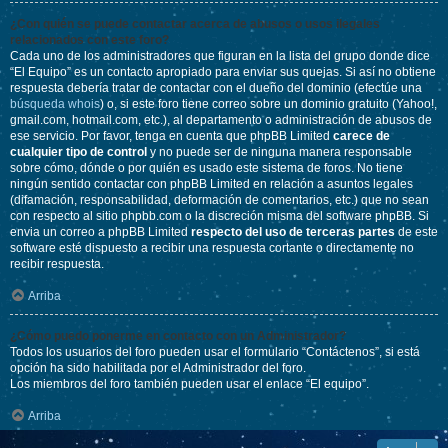
¿Con quién se puede contactar acerca de abusos o usos ilegales
relacionados con este foro?
Cada uno de los administradores que figuran en la lista del grupo donde dice
“El Equipo” es un contacto apropiado para enviar sus quejas. Si así no obtiene
respuesta debería tratar de contactar con el dueño del dominio (efectúe una
búsqueda whois
) o, si este foro tiene correo sobre un dominio gratuito (Yahoo!,
gmail.com, hotmail.com, etc.), al departamento o administración de abusos de
ese servicio. Por favor, tenga en cuenta que phpBB Limited
carece de
cualquier tipo de control
y no puede ser de ninguna manera responsable
sobre cómo, dónde o por quién es usado este sistema de foros. No tiene
ningún sentido contactar con phpBB Limited en relación a asuntos legales
(difamación, responsabilidad, deformación de comentarios, etc.) que no sean
con respecto al sitio phpbb.com o la discreción misma del software phpBB. Si
envia un correo a phpBB Limited
respecto del uso de terceras partes
de este
software esté dispuesto a recibir una respuesta cortante o directamente no
recibir respuesta.
Arriba
¿Cómo puedo ponerme en contacto con un Administrador?
Todos los usuarios del foro pueden usar el formulario “Contáctenos”, si está
opción ha sido habilitada por el Administrador del foro.
Los miembros del foro también pueden usar el enlace “El equipo”.
Arriba