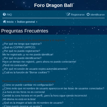
Foro Dragon Ball
FAQ
Registrarse
Identificarse
Inicio
Índice general
Preguntas Frecuentes
Problemas acerca de la identificación y el registro
¿Por qué me tengo que registrar?
¿Qué es COPPA? (APPCO)
¿Por qué no puedo registrarme?
Me he registrado ¡y no me puedo identificar!
¿Por qué no puedo identificarme?
Hace un tiempo me registré, ¡pero ahora no puedo conectarme!
¡Perdí mi contraseña!
¿Por qué mi sesión de usuario expira automáticamente?
¿Cuál es la función de “Borrar cookies”?
Preferencias de usuario y configuraciones
¿Cómo se puede cambiar mi configuración?
¿Cómo evito que mi nombre de usuario aparezca en las listas de usuarios conectados?
¡La hora en los foros no es correcta!
Cambié la zona horaria en mi perfil, ¡pero la hora sigue siendo incorrecto!
¡Mi idioma no está en la lista!
¿Qué es la imagen al lado de mi nombre de usuario?
¿Cómo puedo mostrar un avatar?