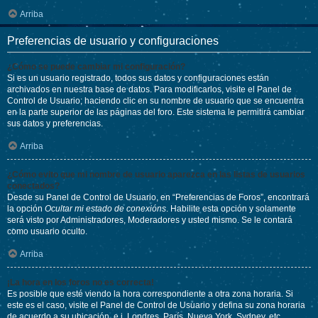
Arriba
Preferencias de usuario y configuraciones
¿Cómo se puede cambiar mi configuración?
Si es un usuario registrado, todos sus datos y configuraciones están
archivados en nuestra base de datos. Para modificarlos, visite el Panel de
Control de Usuario; haciendo clic en su nombre de usuario que se encuentra
en la parte superior de las páginas del foro. Este sistema le permitirá cambiar
sus datos y preferencias.
Arriba
¿Cómo evito que mi nombre de usuario aparezca en las listas de usuarios
conectados?
Desde su Panel de Control de Usuario, en “Preferencias de Foros”, encontrará
la opción
Ocultar mi estado de conexións
. Habilite esta opción y solamente
será visto por Administradores, Moderadores y usted mismo. Se le contará
como usuario oculto.
Arriba
¡La hora en los foros no es correcta!
Es posible que esté viendo la hora correspondiente a otra zona horaria. Si
este es el caso, visite el Panel de Control de Usuario y defina su zona horaria
de acuerdo a su ubicación, e.j. Londres, París, Nueva York, Sydney, etc.