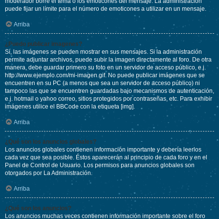
moderador borre el tema o los emoticones del mensaje. La administración
puede fijar un límite para el número de emoticones a utilizar en un mensaje.
Arriba
¿Puedo publicar imagenes?
Sí, las imágenes se pueden mostrar en sus mensajes. Si la administración
permite adjuntar archivos, puede subir la imagen directamente al foro. De otra
manera, debe guardar primero su foto en un servidor de acceso público, e.j.
http://www.ejemplo.com/mi-imagen.gif. No puede publicar imágenes que se
encuentren en su PC (a menos que sea un servidor de acceso público) ni
tampoco las que se encuentren guardadas bajo mecanismos de autenticación,
e.j. hotmail o yahoo correo, sitios protegidos por contraseñas, etc. Para exhibir
imágenes utilice el BBCode con la etiqueta [img].
Arriba
¿Qué son los anuncios globales?
Los anuncios globales contienen información importante y debería leerlos
cada vez que sea posible. Éstos aparecerán al principio de cada foro y en el
Panel de Control de Usuario. Los permisos para anuncios globales son
otorgados por La Administración.
Arriba
¿Qué son los anuncios?
Los anuncios muchas veces contienen información importante sobre el foro