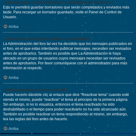
¿Para qué sirve el botón “Guardar” en la publicación de temas?
Esto le permitirá guardar borradores que serán completados y enviados más
tarde. Para recargar un borrador guardado, visite el Panel de Control de
Usuario.
Arriba
¿Por qué mis mensajes necesitan ser aprobados?
La Administración del foro tal vez ha decidido que los mensajes publicados en
el foro, en el que estas intentando publicar mensajes, necesiten ser revisados
antes de aprobarlos. También es posible que La Administración le haya
ubicado en un grupo de usuarios cuyos mensajes necesitan ser revisados
antes de aprobarlos. Por favor comuníquese con el administrador para más
información al respecto.
Arriba
¿Cómo hago para reactivar un tema?
Puede hacerlo dándole clic al enlace que dice “Reactivar tema” cuando esté
viendo el mismo, puede “reactivar” el tema al principio de la primera página.
Sin embargo, si no lo visualiza, entonces el tema reactivado ha sido
deshabilitado o el tiempo para poder reactivarlo no ha sido alcanzado aún.
También es posible reactivar un tema respondiendo al mismo, sin embargo,
lea las reglas del foro antes de hacerlo.
Arriba