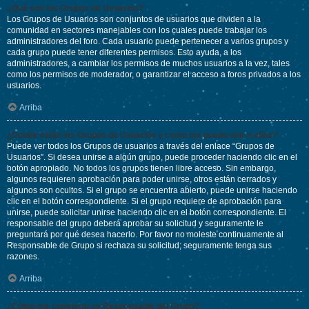
¿Qué son los Grupos de Usuarios?
Los Grupos de Usuarios son conjuntos de usuarios que dividen a la
comunidad en sectores manejables con los cuales puede trabajar los
administradores del foro. Cada usuario puede pertenecer a varios grupos y
cada grupo puede tener diferentes permisos. Esto ayuda, a los
administradores, a cambiar los permisos de muchos usuarios a la vez, tales
como los permisos de moderador, o garantizar el acceso a foros privados a los
usuarios.
Arriba
¿Donde están los Grupos de Usuarios y como me puedo unir a ellos?
Puede ver todos los Grupos de usuarios a través del enlace “Grupos de
Usuarios”. Si desea unirse a algún grupo, puede proceder haciendo clic en el
botón apropiado. No todos los grupos tienen libre acceso. Sin embargo,
algunos requieren aprobación para poder unirse, otros están cerrados y
algunos son ocultos. Si el grupo se encuentra abierto, puede unirse haciendo
clic en el botón correspondiente. Si el grupo requiere de aprobación para
unirse, puede solicitar unirse haciendo clic en el botón correspondiente. El
responsable del grupo deberá aprobar su solicitud y seguramente le
preguntará por qué desea hacerlo. Por favor no moleste continuamente al
Responsable de Grupo si rechaza su solicitud; seguramente tenga sus
razones.
Arriba
¿Cómo me convierto en Responsable del Grupo?