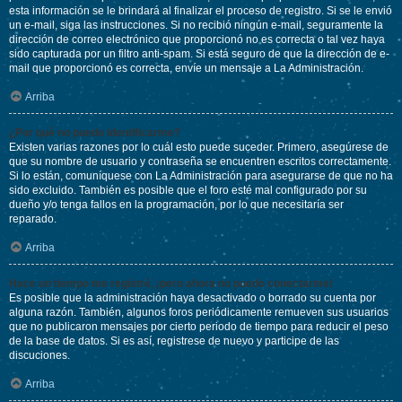
esta información se le brindará al finalizar el proceso de registro. Si se le envió
un e-mail, siga las instrucciones. Si no recibió ningún e-mail, seguramente la
dirección de correo electrónico que proporcionó no es correcta o tal vez haya
sido capturada por un filtro anti-spam. Si está seguro de que la dirección de e-
mail que proporcionó es correcta, envíe un mensaje a La Administración.
Arriba
¿Por qué no puedo identificarme?
Existen varias razones por lo cuál esto puede suceder. Primero, asegúrese de
que su nombre de usuario y contraseña se encuentren escritos correctamente.
Si lo están, comuníquese con La Administración para asegurarse de que no ha
sido excluido. También es posible que el foro esté mal configurado por su
dueño y/o tenga fallos en la programación, por lo que necesitaría ser
reparado.
Arriba
Hace un tiempo me registré, ¡pero ahora no puedo conectarme!
Es posible que la administración haya desactivado o borrado su cuenta por
alguna razón. También, algunos foros periódicamente remueven sus usuarios
que no publicaron mensajes por cierto periodo de tiempo para reducir el peso
de la base de datos. Si es así, registrese de nuevo y participe de las
discuciones.
Arriba