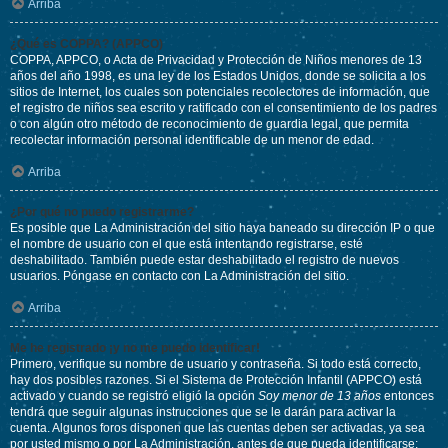
Arriba
¿Qué es COPPA? (APPCO)
COPPA, APPCO, o Acta de Privacidad y Protección de Niños menores de 13
años del año 1998, es una ley de los Estados Unidos, donde se solicita a los
sitios de Internet, los cuales son potenciales recolectores de información, que
el registro de niños sea escrito y ratificado con el consentimiento de los padres
o con algún otro método de reconocimiento de guardia legal, que permita
recolectar información personal identificable de un menor de edad.
Arriba
¿Por qué no puedo registrarme?
Es posible que La Administración del sitio haya baneado su dirección IP o que
el nombre de usuario con el que está intentando registrarse, esté
deshabilitado. También puede estar deshabilitado el registro de nuevos
usuarios. Póngase en contacto con La Administración del sitio.
Arriba
Me he registrado ¡y no me puedo identificar!
Primero, verifique su nombre de usuario y contraseña. Si todo está correcto,
hay dos posibles razones. Si el Sistema de Protección Infantil (APPCO) está
activado y cuando se registró eligió la opción
Soy menor de 13 años
entonces
tendrá que seguir algunas instrucciones que se le darán para activar la
cuenta. Algunos foros disponen que las cuentas deben ser activadas, ya sea
por usted mismo o por La Administración, antes de que pueda identificarse;