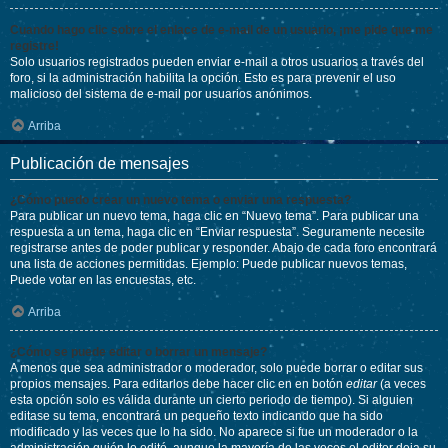
Cuando hago clic sobre el enlace de e-mail de un usuario, ¡me pide que me
registre!
Solo usuarios registrados pueden enviar e-mail a otros usuarios a través del
foro, si la administración habilita la opción. Esto es para prevenir el uso
malicioso del sistema de e-mail por usuarios anónimos.
Arriba
Publicación de mensajes
¿Cómo puedo crear un nuevo tema o enviar una respuesta?
Para publicar un nuevo tema, haga clic en “Nuevo tema”. Para publicar una
respuesta a un tema, haga clic en “Enviar respuesta”. Seguramente necesite
registrarse antes de poder publicar y responder. Abajo de cada foro encontrará
una lista de acciones permitidas. Ejemplo: Puede publicar nuevos temas,
Puede votar en las encuestas, etc.
Arriba
¿Cómo se puede editar o borrar un mensaje?
A menos que sea administrador o moderador, solo puede borrar o editar sus
propios mensajes. Para editarlos debe hacer clic en en botón
editar
(a veces
esta opción solo es válida durante un cierto periodo de tiempo). Si alguien
editase su tema, encontrará un pequeño texto indicando que ha sido
modificado y las veces que lo ha sido. No aparece si fue un moderador o la