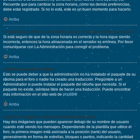
Recuerde que para cambiar la zona horaria, como las demás preferencias,
debe estar registrado. Si no lo está, este es un buen momento para hacerlo.
Arriba
Cambié la zona horaria en mi perfil, ¡pero la hora sigue siendo incorrecto!
Si está seguro de que de la zona horaria es correcta y la hora sigue siendo
incorrecta, entonces la hora almacenada en el servidor es errónea. Por favor
comuníquese con La Administración para corregir el problema.
Arriba
¡Mi idioma no está en la lista!
Esto se puede deber a que la administración no ha instalado el paquete de su
idioma para el foro o nadie ha creado una traducción. Pregúntele a un
Administrador si puede instalar el paquete del idioma que necesita. Si el
paquete no existe, siéntase libre de hacer una traducción. Puede encontrar
más información en el sitio web de
phpBB
®
Arriba
¿Qué es la imagen al lado de mi nombre de usuario?
Hay dos imágenes que pueden aparecer debajo de su nombre de usuario
cuando esté viendo los mensajes. Dependiendo de la plantilla que utilice el
foro, la primera imagen está asociada a la posición (rank) del usuario,
generalmente en forma de estrellas, bloques o puntos, indicando la cantidad