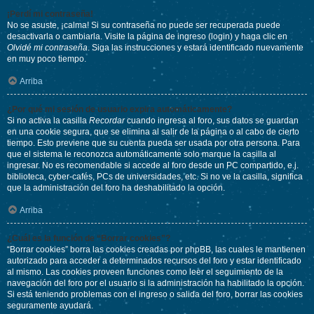
¡Perdí mi contraseña!
No se asuste, ¡calma! Si su contraseña no puede ser recuperada puede
desactivarla o cambiarla. Visite la página de ingreso (login) y haga clic en
Olvidé mi contraseña
. Siga las instrucciones y estará identificado nuevamente
en muy poco tiempo.
Arriba
¿Por qué mi sesión de usuario expira automáticamente?
Si no activa la casilla
Recordar
cuando ingresa al foro, sus datos se guardan
en una cookie segura, que se elimina al salir de la página o al cabo de cierto
tiempo. Esto previene que su cuenta pueda ser usada por otra persona. Para
que el sistema le reconozca automáticamente solo marque la casilla al
ingresar. No es recomendable si accede al foro desde un PC compartido, e.j.
biblioteca, cyber-cafés, PCs de universidades, etc. Si no ve la casilla, significa
que la administración del foro ha deshabilitado la opción.
Arriba
¿Cuál es la función de “Borrar cookies”?
“Borrar cookies” borra las cookies creadas por phpBB, las cuales le mantienen
autorizado para acceder a determinados recursos del foro y estar identificado
al mismo. Las cookies proveen funciones como leer el seguimiento de la
navegación del foro por el usuario si la administración ha habilitado la opción.
Si está teniendo problemas con el ingreso o salida del foro, borrar las cookies
seguramente ayudará.