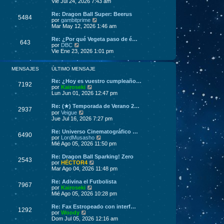
o
e
Vie Jul 24, 2026 7:43 am
m
r
e
ú
Re: Dragon Ball Super: Beerus
5484
n
l
V
por
gambitprime
s
t
e
Mar May 12, 2026 1:46 am
a
i
r
j
m
ú
Re: ¿Por qué Vegeta paso de é…
643
e
o
l
V
por
DBC
m
t
e
Vie Ene 23, 2026 1:01 pm
e
i
r
n
m
ú
s
o
l
MENSAJES
ÚLTIMO MENSAJE
a
m
t
j
e
i
Re: ¿Hoy es vuestro cumpleaño…
7192
e
n
m
V
por
Kairoseki
s
o
e
Lun Jun 01, 2026 12:47 pm
a
m
r
j
e
ú
Re: (★) Temporada de Verano 2…
2937
e
n
l
V
por
Veigue
s
t
e
Jue Jul 16, 2026 7:27 pm
a
i
r
j
m
ú
Re: Universo Cinematográfico …
6490
e
o
l
V
por
LordMusasho
m
t
e
Mié Ago 05, 2026 11:50 pm
e
i
r
n
m
ú
Re: Dragon Ball Sparking! Zero
s
2543
o
l
V
por
HÉCTOR4
a
m
t
e
Mar Ago 04, 2026 11:48 pm
j
e
i
r
e
n
m
ú
Re: Adivina el Futbolista
s
7967
o
l
V
por
Kairoseki
a
m
t
e
Mié Ago 05, 2026 10:28 pm
j
e
i
r
e
n
m
ú
Re: Fax Estropeado con interf…
s
1292
o
l
V
por
Woody
a
m
t
e
Dom Jul 05, 2026 12:16 am
j
e
i
r