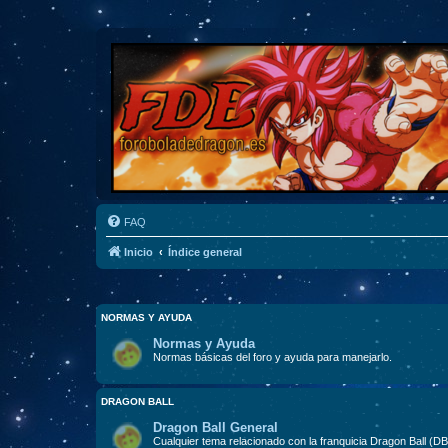
FAQ
Inicio
Índice general
NORMAS Y AYUDA
Normas y Ayuda
Normas básicas del foro y ayuda para manejarlo.
DRAGON BALL
Dragon Ball General
Cualquier tema relacionado con la franquicia Dragon Ball (D