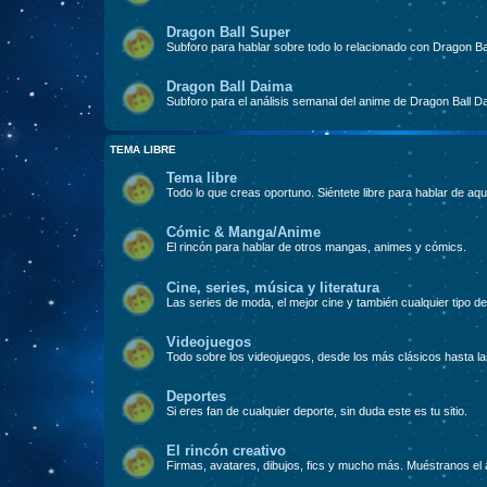
Dragon Ball Super
Subforo para hablar sobre todo lo relacionado con Dragon Ba
Dragon Ball Daima
Subforo para el análisis semanal del anime de Dragon Ball D
TEMA LIBRE
Tema libre
Todo lo que creas oportuno. Siéntete libre para hablar de aqu
Cómic & Manga/Anime
El rincón para hablar de otros mangas, animes y cómics.
Cine, series, música y literatura
Las series de moda, el mejor cine y también cualquier tipo de 
Videojuegos
Todo sobre los videojuegos, desde los más clásicos hasta l
Deportes
Si eres fan de cualquier deporte, sin duda este es tu sitio.
El rincón creativo
Firmas, avatares, dibujos, fics y mucho más. Muéstranos el a