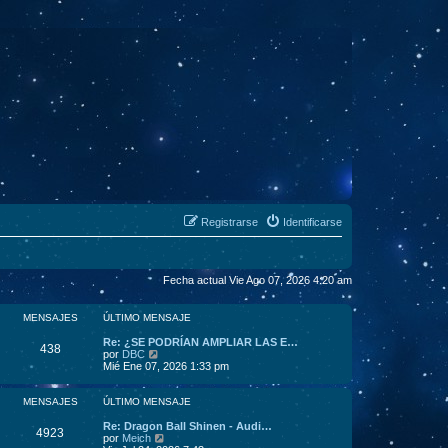
Registrarse
Identificarse
Fecha actual Vie Ago 07, 2026 4:20 am
MENSAJES
ÚLTIMO MENSAJE
Re: ¿SE PODRÍAN AMPLIAR LAS E…
438
V
por
DBC
e
Mié Ene 07, 2026 1:33 pm
r
ú
l
MENSAJES
ÚLTIMO MENSAJE
t
i
Re: Dragon Ball Shinen - Audi…
4923
m
V
por
Meich