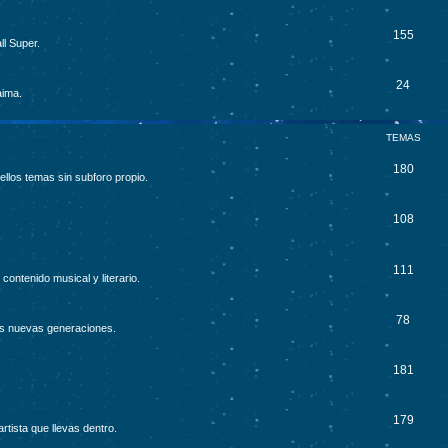
155
ll Super.
24
aima.
TEMAS
180
ellos temas sin subforo propio.
108
111
contenido musical y literario.
78
as nuevas generaciones.
181
179
rtista que llevas dentro.