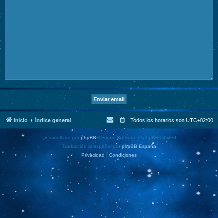
Inicio
Índice general
Todos los horarios son
UTC+02:00
Desarrollado por
phpBB
® Forum Software © phpBB Limited
Traducción al español por
phpBB España
Privacidad
|
Condiciones