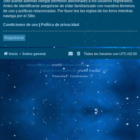
Sitio puede además otorgar permisos adicionales a los usuarios registrados.
Antes de identificarse asegúrese de estar familiarizado con nuestros términos
de uso y políticas relacionadas. Por favor lea las reglas de los foros mientras
navega por el Sitio.
Condiciones de uso
|
Política de privacidad
Registrarse
Inicio
Índice general
Todos los horarios son
UTC+02:00
Desarrollado por
phpBB
® Forum Software © phpBB Limited
Traducción al español por
phpBB España
Privacidad
|
Condiciones