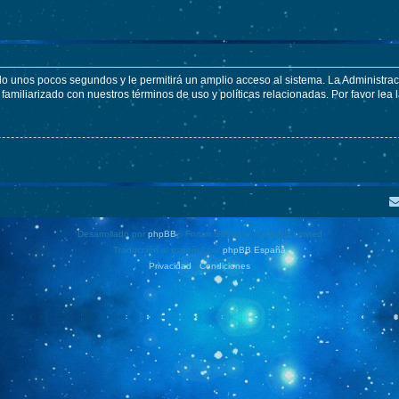
olo unos pocos segundos y le permitirá un amplio acceso al sistema. La Administra
familiarizado con nuestros términos de uso y políticas relacionadas. Por favor lea l
Desarrollado por
phpBB
® Forum Software © phpBB Limited
Traducción al español por
phpBB España
Privacidad
|
Condiciones