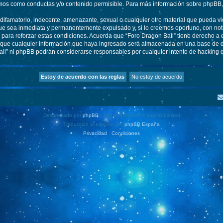
os como conductas y/o contenido permisible. Para más información sobre phpBB, p
ifamatorio, indecente, amenazante, sexual o cualquier otro material que pueda vio
ue sea inmediata y permanentemente expulsado y, si lo creemos oportuno, con notif
para reforzar estas condiciones. Acuerda que “Foro Dragon Ball” tiene derecho a el
ue cualquier información que haya ingresado será almacenada en una base de da
Ball” ni phpBB podrán considerarse responsables por cualquier intento de hacking
Desarrollado por
phpBB
® Forum Software © phpBB Limited
Traducción al español por
phpBB España
Privacidad
|
Condiciones