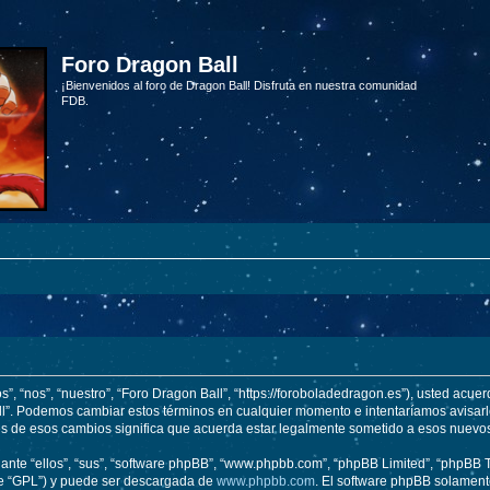
Foro Dragon Ball
¡Bienvenidos al foro de Dragon Ball! Disfruta en nuestra comunidad
FDB.
s”, “nos”, “nuestro”, “Foro Dragon Ball”, “https://foroboladedragon.es”), usted acue
Ball”. Podemos cambiar estos términos en cualquier momento e intentaríamos avisarl
és de esos cambios significa que acuerda estar legalmente sometido a esos nuevos
nte “ellos”, “sus”, “software phpBB”, “www.phpbb.com”, “phpBB Limited”, “phpBB Te
te “GPL”) y puede ser descargada de
www.phpbb.com
. El software phpBB solamente