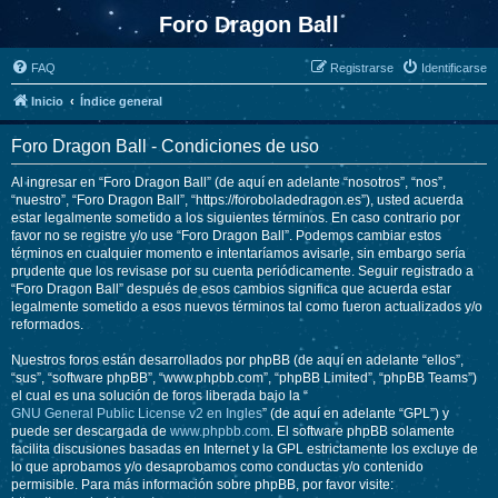
Foro Dragon Ball
FAQ
Registrarse
Identificarse
Inicio
Índice general
Foro Dragon Ball - Condiciones de uso
Al ingresar en “Foro Dragon Ball” (de aquí en adelante “nosotros”, “nos”,
“nuestro”, “Foro Dragon Ball”, “https://foroboladedragon.es”), usted acuerda
estar legalmente sometido a los siguientes términos. En caso contrario por
favor no se registre y/o use “Foro Dragon Ball”. Podemos cambiar estos
términos en cualquier momento e intentaríamos avisarle, sin embargo sería
prudente que los revisase por su cuenta periódicamente. Seguir registrado a
“Foro Dragon Ball” después de esos cambios significa que acuerda estar
legalmente sometido a esos nuevos términos tal como fueron actualizados y/o
reformados.
Nuestros foros están desarrollados por phpBB (de aquí en adelante “ellos”,
“sus”, “software phpBB”, “www.phpbb.com”, “phpBB Limited”, “phpBB Teams”)
el cual es una solución de foros liberada bajo la “
GNU General Public License v2 en Ingles
” (de aquí en adelante “GPL”) y
puede ser descargada de
www.phpbb.com
. El software phpBB solamente
facilita discusiones basadas en Internet y la GPL estrictamente los excluye de
lo que aprobamos y/o desaprobamos como conductas y/o contenido
permisible. Para más información sobre phpBB, por favor visite: