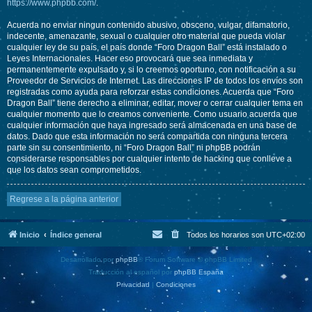
https://www.phpbb.com/
.
Acuerda no enviar ningun contenido abusivo, obsceno, vulgar, difamatorio,
indecente, amenazante, sexual o cualquier otro material que pueda violar
cualquier ley de su país, el país donde “Foro Dragon Ball” está instalado o
Leyes Internacionales. Hacer eso provocará que sea inmediata y
permanentemente expulsado y, si lo creemos oportuno, con notificación a su
Proveedor de Servicios de Internet. Las direcciones IP de todos los envíos son
registradas como ayuda para reforzar estas condiciones. Acuerda que “Foro
Dragon Ball” tiene derecho a eliminar, editar, mover o cerrar cualquier tema en
cualquier momento que lo creamos conveniente. Como usuario acuerda que
cualquier información que haya ingresado será almacenada en una base de
datos. Dado que esta información no será compartida con ninguna tercera
parte sin su consentimiento, ni “Foro Dragon Ball” ni phpBB podrán
considerarse responsables por cualquier intento de hacking que conlleve a
que los datos sean comprometidos.
Regrese a la página anterior
Inicio
Índice general
Todos los horarios son
UTC+02:00
Desarrollado por
phpBB
® Forum Software © phpBB Limited
Traducción al español por
phpBB España
Privacidad
|
Condiciones