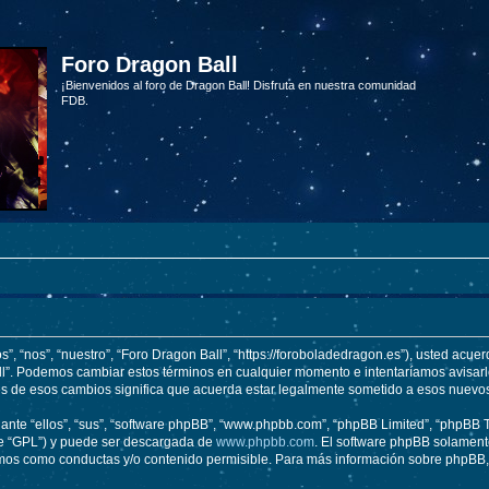
Foro Dragon Ball
¡Bienvenidos al foro de Dragon Ball! Disfruta en nuestra comunidad
FDB.
s”, “nos”, “nuestro”, “Foro Dragon Ball”, “https://foroboladedragon.es”), usted acue
Ball”. Podemos cambiar estos términos en cualquier momento e intentaríamos avisarl
és de esos cambios significa que acuerda estar legalmente sometido a esos nuevos
nte “ellos”, “sus”, “software phpBB”, “www.phpbb.com”, “phpBB Limited”, “phpBB Te
te “GPL”) y puede ser descargada de
www.phpbb.com
. El software phpBB solamente
os como conductas y/o contenido permisible. Para más información sobre phpBB, p