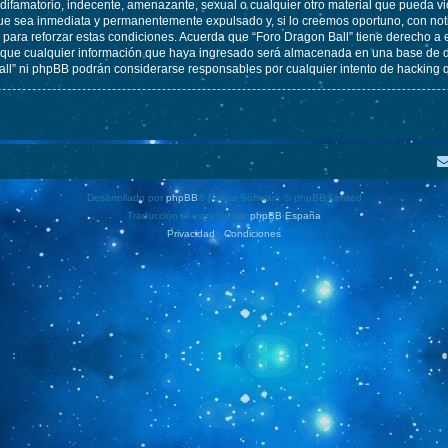
ifamatorio, indecente, amenazante, sexual o cualquier otro material que pueda vio
ue sea inmediata y permanentemente expulsado y, si lo creemos oportuno, con notif
para reforzar estas condiciones. Acuerda que “Foro Dragon Ball” tiene derecho a el
ue cualquier información que haya ingresado será almacenada en una base de da
Ball” ni phpBB podrán considerarse responsables por cualquier intento de hacking
Desarrollado por
phpBB
® Forum Software © phpBB Limited
Traducción al español por
phpBB España
Privacidad
|
Condiciones