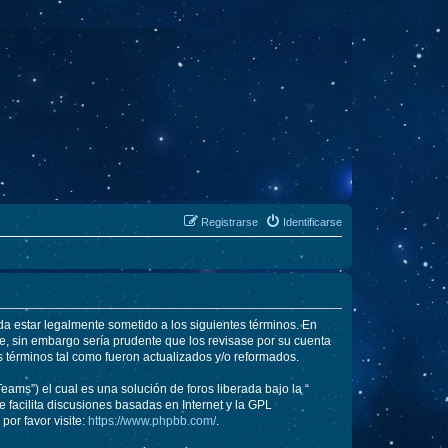
Registrarse
Identificarse
rda estar legalmente sometido a los siguientes términos. En
e, sin embargo sería prudente que los revisase por su cuenta
 términos tal como fueron actualizados y/o reformados.
ams”) el cual es una solución de foros liberada bajo la “
 facilita discusiones basadas en Internet y la GPL
or favor visite:
https://www.phpbb.com/
.