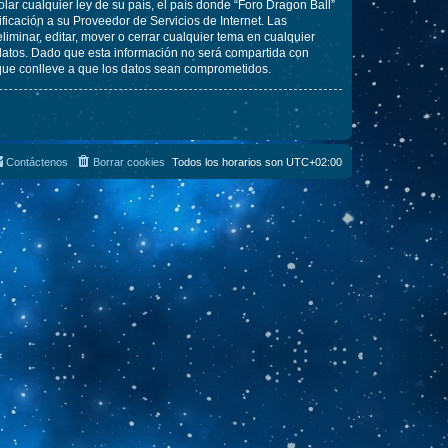
lar cualquier ley de su país, el país donde “Foro Dragon Ball”
icación a su Proveedor de Servicios de Internet. Las
iminar, editar, mover o cerrar cualquier tema en cualquier
tos. Dado que esta información no será compartida con
 que conlleve a que los datos sean comprometidos.
Contáctenos
Borrar cookies
Todos los horarios son
UTC+02:00