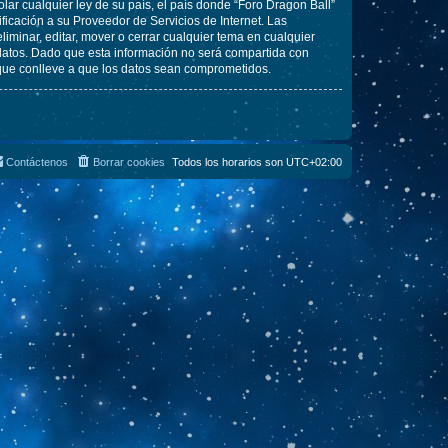
lar cualquier ley de su país, el país donde “Foro Dragon Ball”
icación a su Proveedor de Servicios de Internet. Las
iminar, editar, mover o cerrar cualquier tema en cualquier
tos. Dado que esta información no será compartida con
 que conlleve a que los datos sean comprometidos.
Contáctenos
Borrar cookies
Todos los horarios son
UTC+02:00