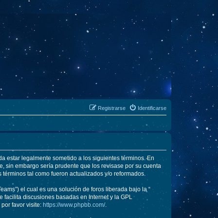
Registrarse
Identificarse
rda estar legalmente sometido a los siguientes términos. En
e, sin embargo sería prudente que los revisase por su cuenta
 términos tal como fueron actualizados y/o reformados.
ams”) el cual es una solución de foros liberada bajo la “
 facilita discusiones basadas en Internet y la GPL
or favor visite:
https://www.phpbb.com/
.