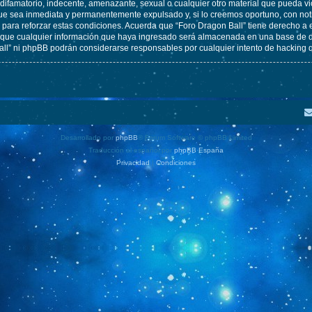
ifamatorio, indecente, amenazante, sexual o cualquier otro material que pueda vio
ue sea inmediata y permanentemente expulsado y, si lo creemos oportuno, con notif
para reforzar estas condiciones. Acuerda que “Foro Dragon Ball” tiene derecho a el
ue cualquier información que haya ingresado será almacenada en una base de da
Ball” ni phpBB podrán considerarse responsables por cualquier intento de hacking
Desarrollado por
phpBB
® Forum Software © phpBB Limited
Traducción al español por
phpBB España
Privacidad
|
Condiciones