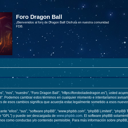
Foro Dragon Ball
¡Bienvenidos al foro de Dragon Ball! Disfruta en nuestra comunidad
FDB.
s”, “nos”, “nuestro”, “Foro Dragon Ball”, “https://foroboladedragon.es”), usted acue
Ball”. Podemos cambiar estos términos en cualquier momento e intentaríamos avisarl
és de esos cambios significa que acuerda estar legalmente sometido a esos nuevos
nte “ellos”, “sus”, “software phpBB”, “www.phpbb.com”, “phpBB Limited”, “phpBB Te
te “GPL”) y puede ser descargada de
www.phpbb.com
. El software phpBB solamente
os como conductas y/o contenido permisible. Para más información sobre phpBB, p