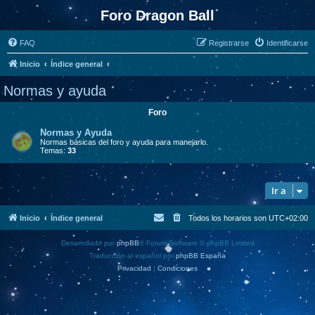
Foro Dragon Ball
FAQ
Registrarse
Identificarse
Inicio
Índice general
Normas y ayuda
Foro
Normas y Ayuda
Normas básicas del foro y ayuda para manejarlo.
Temas:
33
Ir a
Inicio
Índice general
Todos los horarios son
UTC+02:00
Desarrollado por
phpBB
® Forum Software © phpBB Limited
Traducción al español por
phpBB España
Privacidad
|
Condiciones