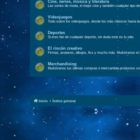
Cine, series, música y literatura
Las series de moda, el mejor cine y también cualquier tipo de 
Videojuegos
Todo sobre los videojuegos, desde los más clásicos hasta l
Deportes
Si eres fan de cualquier deporte, sin duda este es tu sitio.
El rincón creativo
Firmas, avatares, dibujos, fics y mucho más. Muéstranos el a
Merchandising
Muéstranos tus últimas compras e intercambia productos con
Inicio
Índice general