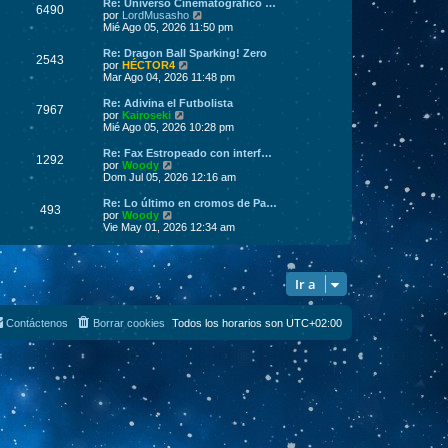
ú
Re: Universo Cinematográfico …
6490
o
l
V
por
LordMusasho
m
t
e
Mié Ago 05, 2026 11:50 pm
e
i
r
n
m
ú
Re: Dragon Ball Sparking! Zero
s
2543
o
l
V
por
HÉCTOR4
a
m
t
e
Mar Ago 04, 2026 11:48 pm
j
e
i
r
e
n
m
ú
Re: Adivina el Futbolista
s
7967
o
l
V
por
Kairoseki
a
m
t
e
Mié Ago 05, 2026 10:28 pm
j
e
i
r
e
n
m
ú
Re: Fax Estropeado con interf…
s
1292
o
l
V
por
Woody
a
m
t
e
Dom Jul 05, 2026 12:16 am
j
e
i
r
e
n
m
ú
Re: Lo último en cromos de Pa…
s
493
o
l
V
por
Woody
a
m
t
e
Vie May 01, 2026 12:34 am
j
e
i
r
e
n
m
ú
s
o
l
a
m
t
Ir a
j
e
i
e
n
m
s
o
a
m
Contáctenos
Borrar cookies
Todos los horarios son
UTC+02:00
j
e
e
n
s
a
j
e