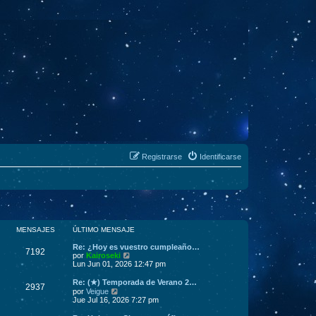
Registrarse
Identificarse
MENSAJES
ÚLTIMO MENSAJE
Re: ¿Hoy es vuestro cumpleaño…
7192
V
por
Kairoseki
e
Lun Jun 01, 2026 12:47 pm
r
ú
Re: (★) Temporada de Verano 2…
2937
l
V
por
Veigue
t
e
Jue Jul 16, 2026 7:27 pm
i
r
m