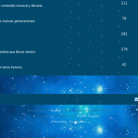
111
contenido musical y literario.
78
as nuevas generaciones.
181
179
rtista que llevas dentro.
42
 otros foreros.
Desarrollado por
phpBB
® Forum Software © phpBB Limited
Traducción al español por
phpBB España
Privacidad
|
Condiciones