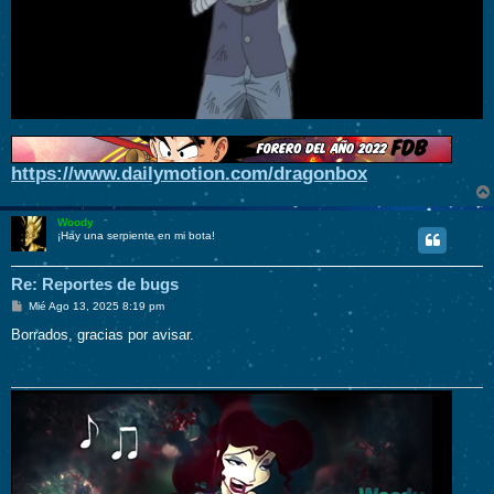
https://www.dailymotion.com/dragonbox
Woody
¡Hay una serpiente en mi bota!
Re: Reportes de bugs
M
Mié Ago 13, 2025 8:19 pm
e
n
Borrados, gracias por avisar.
s
a
j
e