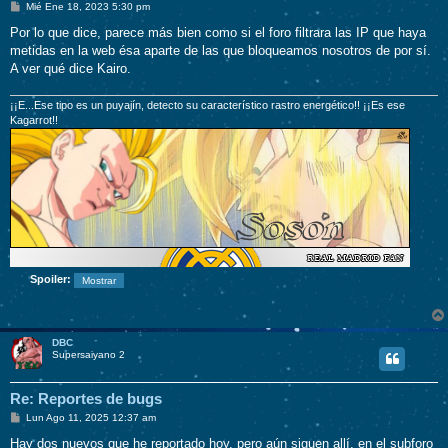
M
Mié Ene 18, 2023 5:30 pm
e
n
Por lo que dice, parece más bien como si el foro filtrara las IP que haya
s
metidas en la web ésa aparte de las que bloqueamos nosotros de por sí.
a
j
A ver qué dice Kairo.
e
¡¡E...Ese tipo es un puyajín, detecto su característico rastro energético!! ¡¡Es ese
Kagarrot!!
Spoiler:
DBC
Supersaiyano 2
Re: Reportes de bugs
M
Lun Ago 11, 2025 12:37 am
e
n
Hay dos nuevos que he reportado hoy, pero aún siguen allí, en el subforo