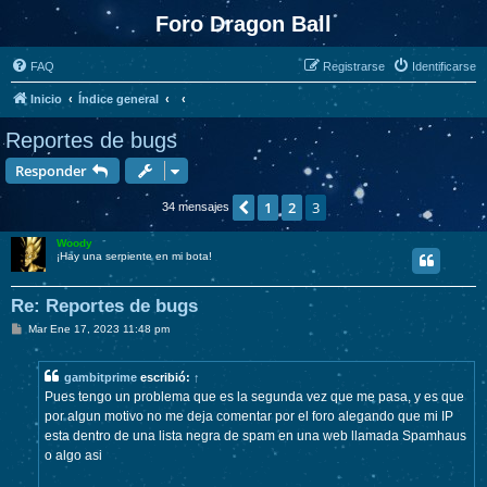
Foro Dragon Ball
FAQ
Registrarse
Identificarse
Inicio
Índice general
Reportes de bugs
Responder
1
2
3
Anterior
34 mensajes
Woody
¡Hay una serpiente en mi bota!
Re: Reportes de bugs
M
Mar Ene 17, 2023 11:48 pm
e
n
s
gambitprime
escribió:
↑
a
j
Pues tengo un problema que es la segunda vez que me pasa, y es que
e
por algun motivo no me deja comentar por el foro alegando que mi IP
esta dentro de una lista negra de spam en una web llamada Spamhaus
o algo asi