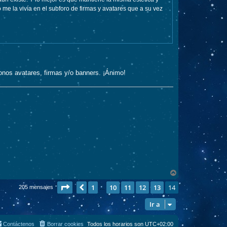
 me la vivía en el subforo de firmas y avatares que a su vez
donos avatares, firmas y/o banners. ¡Ánimo!
A
r
Página
14
de
14
1
10
11
12
13
14
r
Anterior
205 mensajes
…
i
b
Ir a
a
Contáctenos
Borrar cookies
Todos los horarios son
UTC+02:00