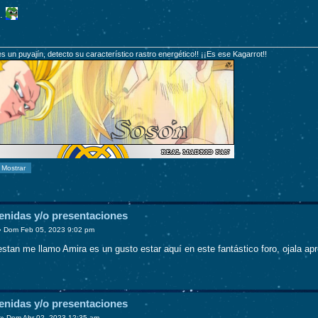
..
 es un puyajín, detecto su característico rastro energético!! ¡¡Es ese Kagarrot!!
enidas y/o presentaciones
»
Dom Feb 05, 2023 9:02 pm
stan me llamo Amira es un gusto estar aquí en este fantástico foro, ojala
enidas y/o presentaciones
»
Dom Abr 02, 2023 12:35 am