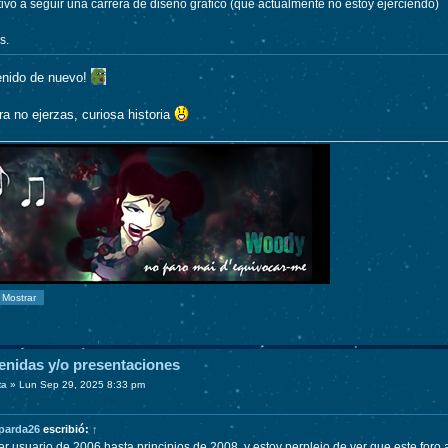
vó a seguir una carrera de diseño gráfico (que actualmente no estoy ejerciendo)
s.
enido de nuevo!
a no ejerzas, curiosa historia
enidas y/o presentaciones
ta
»
Lun Sep 29, 2025 8:33 pm
parda26
escribió:
↑
er usuario de 2006 hasta principios de 2008, y estoy perplejo de ver que este foro 