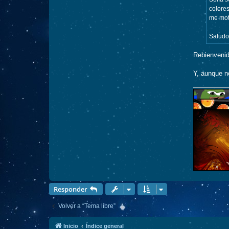
e
colores
me moti
Saludo
Rebienvenid
Y, aunque n
Responder
Volver a “Tema libre”
Inicio
Índice general