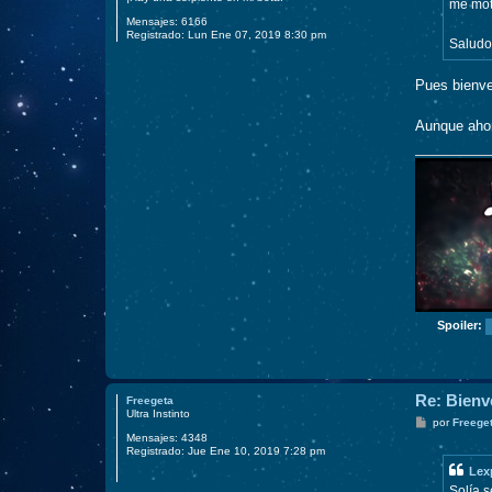
me moti
Mensajes:
6166
Registrado:
Lun Ene 07, 2019 8:30 pm
Saludo
Pues bienv
Aunque ahor
Spoiler:
Re: Bienv
Freegeta
Ultra Instinto
M
por
Freege
e
Mensajes:
4348
n
Registrado:
Jue Ene 10, 2019 7:28 pm
s
Lex
a
j
Solía s