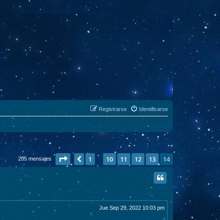
Registrarse
Identificarse
Página
14
de
14
1
10
11
12
13
14
Anterior
205 mensajes
…
Jue Sep 29, 2022 10:03 pm