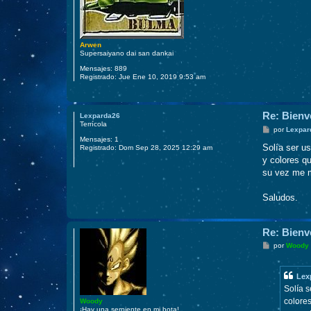
Arwen
Supersaiyano dai san dankai
Mensajes:
889
Registrado:
Jue Ene 10, 2019 9:53 am
Re: Bienv
Lexparda26
Terrícola
M
por
Lexpar
e
Mensajes:
1
n
Solía ser us
Registrado:
Dom Sep 28, 2025 12:29 am
s
y colores qu
a
j
su vez me m
e
Saludos.
Re: Bienv
M
por
Woody
e
n
s
Lex
a
j
Solía s
e
colores
Woody
¡Hay una serpiente en mi bota!