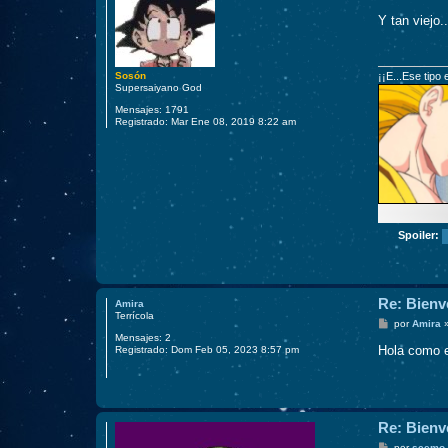
e
n
Y tan viejo.
s
a
j
e
Sosón
¡¡E...Ese tipo
Supersaiyano God
Mensajes:
1791
Registrado:
Mar Ene 08, 2019 8:22 am
Spoiler:
Re: Bienv
Amira
Terrícola
M
por
Amira
e
Mensajes:
2
n
Hola como e
Registrado:
Dom Feb 05, 2023 8:57 pm
s
a
j
e
Re: Bienv
M
por
scemo