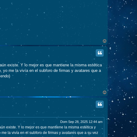
A
r
r
i
b
a
o aún existe. Y lo mejor es que mantiene la misma estética
, yo me la vivía en el subforo de firmas y avatares que a
iendo)
A
r
r
i
b
a
Dom Sep 28, 2025 12:44 am
aún existe. Y lo mejor es que mantiene la misma estética y
 me la vivía en el subforo de firmas y avatares que a su vez