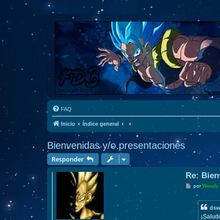
FAQ
Inicio
Índice general
Bienvenidas y/o presentaciones
Responder
Re: Bien
M
por
Woody
e
n
s
dsw
a
j
¡Saludo