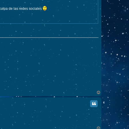
culpa de las redes sociales
A
r
r
i
b
a
A