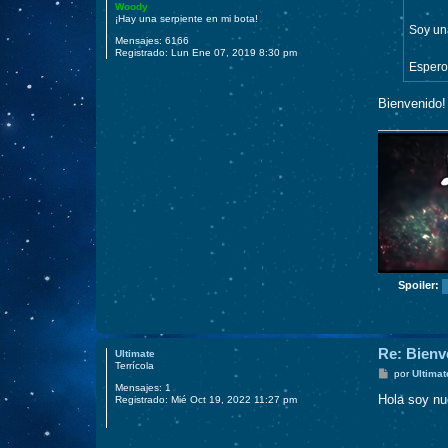
e
Woody
¡Hay una serpiente en mi bota!
Soy una
Mensajes:
6166
Registrado:
Lun Ene 07, 2019 8:30 pm
Espero 
Bienvenido!
Spoiler:
Re: Bienv
Ultimate
Terrícola
M
por
Ultimat
e
Mensajes:
1
n
Hola soy n
Registrado:
Mié Oct 19, 2022 11:27 pm
s
a
j
e