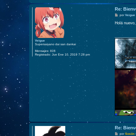
Re: Bienv
M
por
Veigue
e
n
Hola nuevo,
s
a
j
e
Veigue
Supersaiyano dai san dankai
Mensajes:
816
Registrado:
Jue Ene 10, 2019 7:28 pm
Re: Bienv
M
por
Sosón