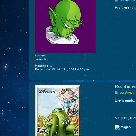
e
n
Hola buenas
s
a
j
e
scemo
Terrícola
Mensajes:
1
Registrado:
Vie Mar 31, 2023 4:20 pm
Re: Bienv
M
por
Arwen
e
n
Bienvenido,
s
a
j
e
Se fuerte, haz