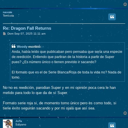
naxote
Terrícola
Re: Dragon Fall Returns
M
Dom Sep 07, 2025 11:11 am
e
n
s
Woody
escribió:
↑
a
j
Anda, había leído que publicaban pero pensaba que sería una especie
e
de reedición. Entiendo que partiran de la historia a partir de Super
pues? ¿Es número único o tienen previsto ir sacando?
El formato que es el de Serie Blanca/Roja de toda la vida no? Nada de
tomo.
No no es reedición, parodian Super y en mi opinión poca cera le han
metido para todo lo que da de sí Super.
Formato serie roja si, de momento tomo único pero es como todo, si
tiene éxito seguirán sacando y por mi ojalá que así sea.
JoTa
Saiyano