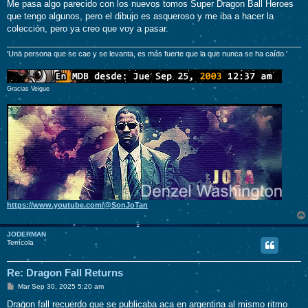
Me pasa algo parecido con los nuevos tomos Super Dragon Ball Heroes
que tengo algunos, pero el dibujo es asqueroso y me iba a hacer la
colección, pero ya creo que voy a pasar.
'Una persona que se cae y se levanta, es más fuerte que la que nunca se ha caído.'
Gracias Veigue
https://www.youtube.com/@SonJoTan
JODERMAN
Terrícola
Re: Dragon Fall Returns
M
Mar Sep 30, 2025 5:20 am
e
n
Dragon fall recuerdo que se publicaba aca en argentina al mismo ritmo