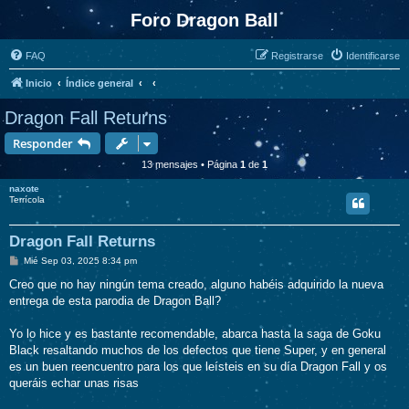
Foro Dragon Ball
FAQ
Registrarse
Identificarse
Inicio
Índice general
Dragon Fall Returns
Responder
13 mensajes • Página
1
de
1
naxote
Terrícola
Dragon Fall Returns
M
Mié Sep 03, 2025 8:34 pm
e
n
Creo que no hay ningún tema creado, alguno habéis adquirido la nueva
s
entrega de esta parodia de Dragon Ball?
a
j
e
Yo lo hice y es bastante recomendable, abarca hasta la saga de Goku
Black resaltando muchos de los defectos que tiene Super, y en general
es un buen reencuentro para los que leísteis en su día Dragon Fall y os
queráis echar unas risas