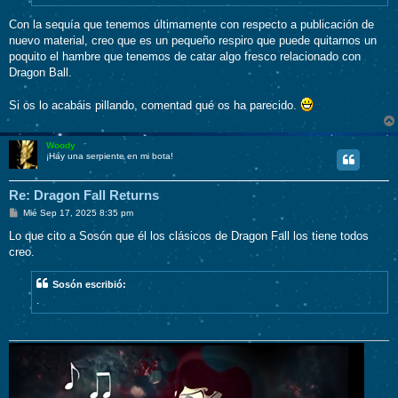
Con la sequía que tenemos últimamente con respecto a publicación de
nuevo material, creo que es un pequeño respiro que puede quitarnos un
poquito el hambre que tenemos de catar algo fresco relacionado con
Dragon Ball.
Si os lo acabáis pillando, comentad qué os ha parecido.
Woody
¡Hay una serpiente en mi bota!
Re: Dragon Fall Returns
M
Mié Sep 17, 2025 8:35 pm
e
n
Lo que cito a Sosón que él los clásicos de Dragon Fall los tiene todos
s
creo.
a
j
e
Sosón escribió:
.