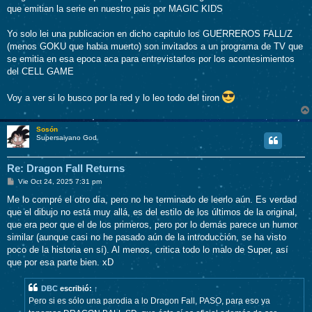
s
que emitian la serie en nuestro pais por MAGIC KIDS
a
j
e
Yo solo lei una publicacion en dicho capitulo los GUERREROS FALL/Z
(menos GOKU que habia muerto) son invitados a un programa de TV que
se emitia en esa epoca aca para entrevistarlos por los acontesimientos
del CELL GAME
Voy a ver si lo busco por la red y lo leo todo del tiron
Sosón
Supersaiyano God
Re: Dragon Fall Returns
M
Vie Oct 24, 2025 7:31 pm
e
n
Me lo compré el otro día, pero no he terminado de leerlo aún. Es verdad
s
que el dibujo no está muy allá, es del estilo de los últimos de la original,
a
j
que era peor que el de los primeros, pero por lo demás parece un humor
e
similar (aunque casi no he pasado aún de la introducción, se ha visto
poco de la historia en sí). Al menos, critica todo lo malo de Super, así
que por esa parte bien. xD
DBC
escribió:
↑
Pero si es sólo una parodia a lo Dragon Fall, PASO, para eso ya