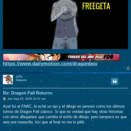
https://www.dailymotion.com/dragonbox
JoTa
Saiyano
Re: Dragon Fall Returns
M
Jue Sep 25, 2025 11:57 am
e
n
Ayer fui al FNAC, le eché un ojo y el dibujo es penoso como los últimos
s
tomos de Dragon Fall clásico. Si que es verdad que hay otras historias
a
j
con otros dibujantes que cambia el estilo de dibujo, pero tampoco es que
e
sea una maravilla. Así que al final no me lo pillé.