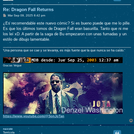
Re: Dragon Fall Returns
M
Mar Sep 09, 2025 8:42 pm
e
n
¿Es recomendable este nuevo cómic? Si es bueno puede que me lo pille.
s
Es que los últimos tomos de Dragon Fall eran basurilla. Tanto que ni me
a
j
los leí xD. A partir de la saga de Bu empezaron con unas fumadas y un
e
estilo de dibujo lamentable.
'Una persona que se cae y se levanta, es más fuerte que la que nunca se ha caído.'
Gracias Veigue
https://www.youtube.com/@SonJoTan
naxote
Terrícola