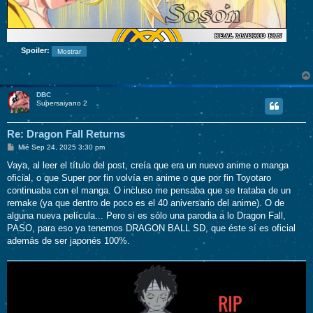
Spoiler:
DBC
Supersaiyano 2
Re: Dragon Fall Returns
M
Mié Sep 24, 2025 3:30 pm
e
n
Vaya, al leer el título del post, creía que era un nuevo anime o manga
s
oficial, o que Super por fin volvía en anime o que por fin Toyotaro
a
j
continuaba con el manga. O incluso me pensaba que se trataba de un
e
remake (ya que dentro de poco es el 40 aniversario del anime). O de
alguna nueva película... Pero si es sólo una parodia a lo Dragon Fall,
PASO, para eso ya tenemos DRAGON BALL SD, que éste sí es oficial
además de ser japonés 100%.