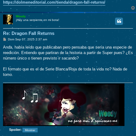
https://dolmeneditorial.com/tienda/dragon-fall-returns/
Woody
¡Hay una serpiente en mi bota!
Re: Dragon Fall Returns
M
Dom Sep 07, 2025 2:37 am
e
n
Anda, había leído que publicaban pero pensaba que sería una especie de
s
reedición. Entiendo que partiran de la historia a partir de Super pues? ¿Es
a
j
número único o tienen previsto ir sacando?
e
El formato que es el de Serie Blanca/Roja de toda la vida no? Nada de
tomo.
Spoiler: