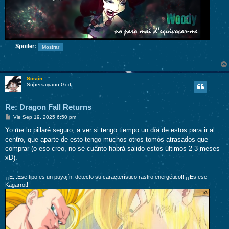
Spoiler:
Sosón
Supersaiyano God
Re: Dragon Fall Returns
M
Vie Sep 19, 2025 6:50 pm
e
n
Yo me lo pillaré seguro, a ver si tengo tiempo un día de estos para ir al
s
centro, que aparte de esto tengo muchos otros tomos atrasados que
a
j
comprar (o eso creo, no sé cuánto habrá salido estos últimos 2-3 meses
e
xD).
¡¡E...Ese tipo es un puyajín, detecto su característico rastro energético!! ¡¡Es ese
Kagarrot!!