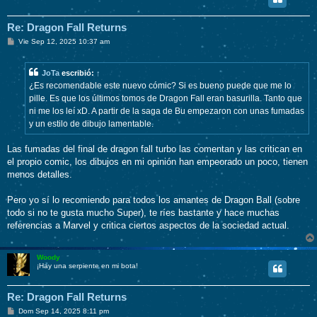
Re: Dragon Fall Returns
M
Vie Sep 12, 2025 10:37 am
e
n
s
JoTa
escribió:
↑
a
j
¿Es recomendable este nuevo cómic? Si es bueno puede que me lo
e
pille. Es que los últimos tomos de Dragon Fall eran basurilla. Tanto que
ni me los leí xD. A partir de la saga de Bu empezaron con unas fumadas
y un estilo de dibujo lamentable.
Las fumadas del final de dragon fall turbo las comentan y las critican en
el propio comic, los dibujos en mi opinión han empeorado un poco, tienen
menos detalles.
Pero yo sí lo recomiendo para todos los amantes de Dragon Ball (sobre
todo si no te gusta mucho Super), te ríes bastante y hace muchas
referencias a Marvel y critica ciertos aspectos de la sociedad actual.
Woody
¡Hay una serpiente en mi bota!
Re: Dragon Fall Returns
M
Dom Sep 14, 2025 8:11 pm