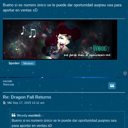
e
n
Bueno si es numero único se le puede dar oportunidad auqneu sea para
s
aportar en ventas xD
a
j
e
Spoiler:
naxote
Terrícola
Re: Dragon Fall Returns
M
Mié Sep 17, 2025 12:11 am
e
n
s
Woody
escribió:
↑
a
j
Bueno si es numero único se le puede dar oportunidad auqneu sea
e
para aportar en ventas xD