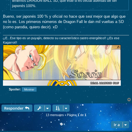
tenemos DRAGON BALL SD, que éste sí es oficial además de ser
japonés 100%.
Bueno, ser japonés 100 % y oficial no hace que sea mejor que algo que
no lo es. Los primeros números de Dragon Fall le dan mil vueltas a SD
(como parodia, quiero decir). xD
¡¡E...Ese tipo es un puyajín, detecto su característico rastro energético!! ¡¡Es ese
Kagarrot!!
Spoiler:
Responder
13 mensajes • Página
1
de
1
Ir a